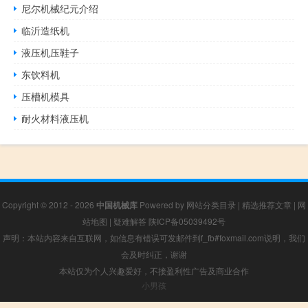
尼尔机械纪元介绍
临沂造纸机
液压机压鞋子
东饮料机
压槽机模具
耐火材料液压机
Copyright © 2012 - 2026
中国机械库
Powered by
网站分类目录
|
精选推荐文章
|
网
站地图
|
疑难解答
陕ICP备05039492号
声明：本站内容来自互联网，如信息有错误可发邮件到f_fb#foxmail.com说明，我们
会及时纠正，谢谢
本站仅为个人兴趣爱好，不接盈利性广告及商业合作
小男孩