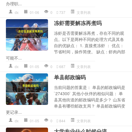
办理职...
dx
01-06
0
737
文章列表
冻虾需要解冻再煮吗
冻虾是否需要解冻再煮，存在不同的观
点。以下是两种不同的处理方式及其各
自的优缺点： 1. 直接煮冻虾 ： 优点：
节省时间，操作简便。 缺点：虾肉内部
可能不...
dx
01-05
0
687
文章列表
单县邮政编码
当前问题的答案是： 单县的邮政编码是
`274300` 其他小伙伴的相似问题： 单
县其他街道的邮政编码是多少？ 山东省
单县有哪些邮政支局？ 单县邮政编码变
更记录...
dx
01-05
0
844
文章列表
大学专业什么时候分流