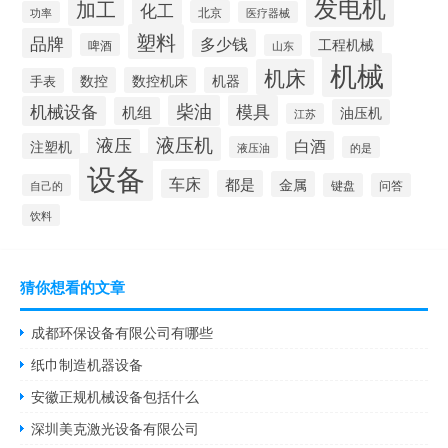
发电机
加工
化工
北京
功率
医疗器械
塑料
品牌
多少钱
工程机械
啤酒
山东
机械
机床
数控
数控机床
机器
手表
柴油
模具
机械设备
机组
油压机
江苏
液压机
液压
白酒
注塑机
液压油
的是
设备
车床
都是
金属
键盘
问答
自己的
饮料
猜你想看的文章
成都环保设备有限公司有哪些
纸巾制造机器设备
安徽正规机械设备包括什么
深圳美克激光设备有限公司