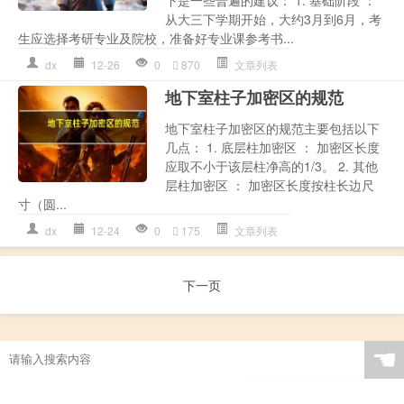
从大三下学期开始，大约3月到6月，考
生应选择考研专业及院校，准备好专业课参考书...
dx
12-26
0
870
文章列表
地下室柱子加密区的规范
地下室柱子加密区的规范主要包括以下
几点： 1. 底层柱加密区 ： 加密区长度
应取不小于该层柱净高的1/3。 2. 其他
层柱加密区 ： 加密区长度按柱长边尺
寸（圆...
dx
12-24
0
175
文章列表
下一页
☚