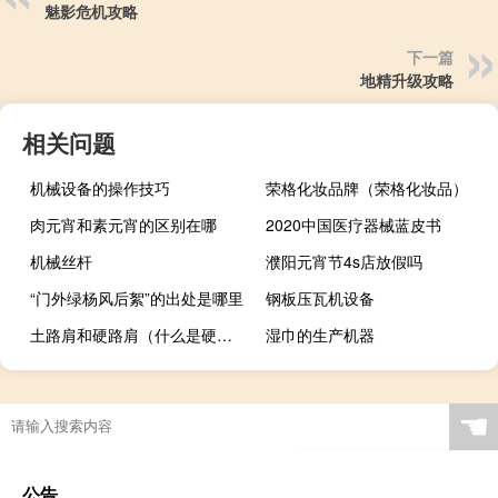
魅影危机攻略
下一篇
地精升级攻略
相关问题
机械设备的操作技巧
荣格化妆品牌（荣格化妆品）
肉元宵和素元宵的区别在哪
2020中国医疗器械蓝皮书
机械丝杆
濮阳元宵节4s店放假吗
“门外绿杨风后絮”的出处是哪里
钢板压瓦机设备
土路肩和硬路肩（什么是硬路肩 什么是土路肩 如何区别两者呢）
湿巾的生产机器
☚
公告