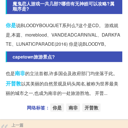
魔鬼恋人游戏一共几部?哪些有无神皓可以攻略?属
顺序是?
你是
说BLOODYBOUQUET系列么?这个是CD。 游戏就
是,本篇、moreblood、VANDEADCARNIVAL、DARKFA
TE、LUNATICPARADE(2016) 你是说BLOODYB。
capetown旅游景点?
南非
也是
的立法首都,许多国会及政府部门均坐落于此。
开普敦
以其美丽的自然景观及码头闻名,被称为世界最美
丽的城市之一,也成为南非的一处旅游胜地。 开普...
网络标签：
你是
南非
开普敦
上一篇