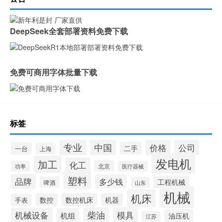
DeepSeek全套部署资料免费下载
免费可商用字体批量下载
标签
专业
中国
价格
公司
二手
一台
上海
发电机
加工
化工
北京
功率
医疗器械
塑料
品牌
多少钱
工程机械
啤酒
山东
机械
机床
数控
数控机床
机器
手表
柴油
模具
机械设备
机组
油压机
江苏