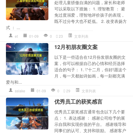
处理儿童骄傲自满的问题，家长和老师
可以采取以下措施： 1. 理智教育 ： 避
免过度溺爱，理智地评价孩子的表现，
既不过分夸大也不贬低。 2. 改变表扬方
式 ： ...
et
01-09
0
23
文章列表
12月初朋友圈文案
以下是一些适合在12月份发朋友圈的文
案，你可以根据自己的心情和经历选择
适合的句子： 1. \"十二月，你好!愿这个
月，每一天都如诗如画，每一刻都充满
爱与和...
sslake
01-09
0
29
文章列表
优秀员工的获奖感言
优秀员工获奖感言通常包含以下几个要
点： 1. 表达感谢 ： 感谢公司给予的展
示自我和实现价值的平台。 感谢领导和
同事们的认可、支持和鼓励。 感谢客户