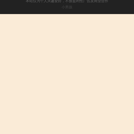
本站仅为个人兴趣爱好，不接盈利性广告及商业合作
小男孩