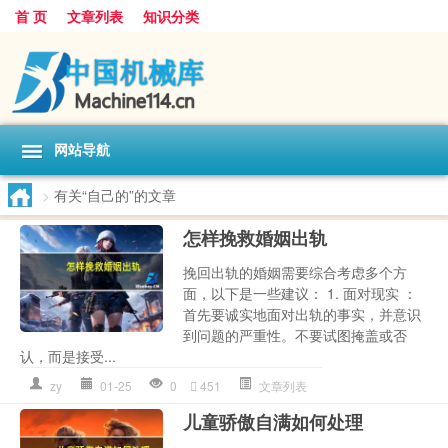
首 页
文章列表
知识分类
网站导航
>
有关“自己的”的文章
怎样挽救婚姻出轨
挽回出轨的婚姻需要综合考虑多个方
面，以下是一些建议： 1. 面对现实 ：
首先要诚实地面对出轨的事实，并意识
到问题的严重性。不要试图掩盖或否
认，而是接受...
zy
01-25
0
451
文章列表
儿童骄傲自满如何处理