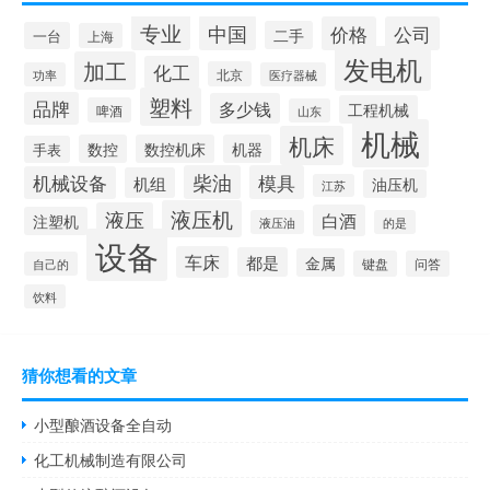
专业
中国
价格
公司
二手
一台
上海
发电机
加工
化工
北京
功率
医疗器械
塑料
品牌
多少钱
工程机械
啤酒
山东
机械
机床
数控
数控机床
机器
手表
柴油
模具
机械设备
机组
油压机
江苏
液压机
液压
白酒
注塑机
液压油
的是
设备
车床
都是
金属
键盘
问答
自己的
饮料
猜你想看的文章
小型酿酒设备全自动
化工机械制造有限公司