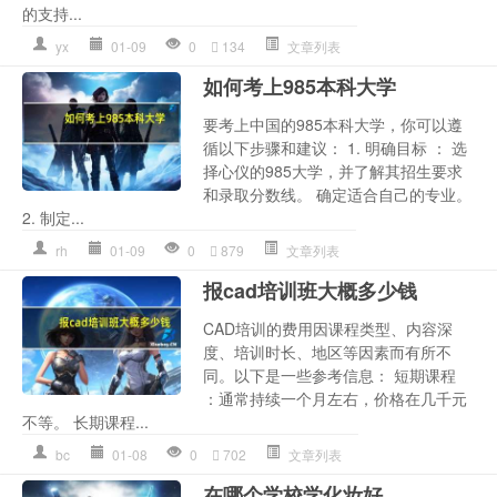
的支持...
yx
01-09
0
134
文章列表
如何考上985本科大学
要考上中国的985本科大学，你可以遵
循以下步骤和建议： 1. 明确目标 ： 选
择心仪的985大学，并了解其招生要求
和录取分数线。 确定适合自己的专业。
2. 制定...
rh
01-09
0
879
文章列表
报cad培训班大概多少钱
CAD培训的费用因课程类型、内容深
度、培训时长、地区等因素而有所不
同。以下是一些参考信息： 短期课程
：通常持续一个月左右，价格在几千元
不等。 长期课程...
bc
01-08
0
702
文章列表
在哪个学校学化妆好