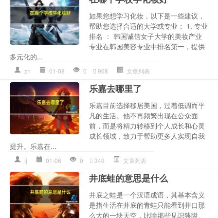
如果您想学习化妆，以下是一些建议，
帮助您选择合适的大学或专业： 1. 专业
排名 ： 韩国诚信女子大学的美妆产业
专业在韩国美容专业中排名第一，提供
多元化的...
zn
01-08
0
968
文章列表
乐嘉去哪里了
乐嘉目前选择移居美国，过着低调而平
凡的生活。他不再频繁出现在公众面
前，而是将精力转移到个人成长和心灵
成长领域，致力于帮助更多人实现自我
提升。乐嘉在...
lj
01-06
0
349
文章列表
井底蛙的意思是什么
井底之蛙是一个汉语成语，其基本含义
是指生活在井底的青蛙只能看到井口那
么大的一块天空，比喻那些见识狭隘、