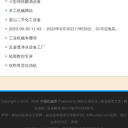
小型传统酿酒设备
木工机械网站
梁山二手化工设备
2023-09-30 11:43： 2023年9月30日11时33分，G15沈海高速南通段由连云港往南通方向1182K离小海收费站1公里附近发生1起事故，现场暂不影响通行，事故正在处理中。 ​​​
工业机械有哪些
反渗透净水设备工厂
哈斯数控车床
饮料售货自动机
Copyright © 2012 - 2026
中国机械库
Powered by
网站分类目录
|
精选推荐文章
|
网
站地图
|
疑难解答
陕ICP备05039492号
声明：本站内容来自互联网，如信息有错误可发邮件到f_fb#foxmail.com说明，我们
会及时纠正，谢谢