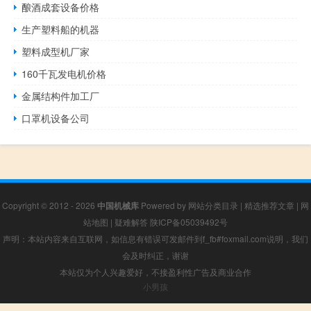
酿酒成套设备价格
生产塑料船的机器
塑料成型机厂家
160千瓦发电机价格
金属结构件加工厂
口罩机设备公司
Copyright © 2012 - 2026
中国机械库
Powered by
网站分类目录
|
精选推荐文章
|
网
站地图
|
疑难解答
陕ICP备05039492号
声明：本站内容来自互联网，如信息有错误可发邮件到f_fb#foxmail.com说明，我们
会及时纠正，谢谢
本站仅为个人兴趣爱好，不接盈利性广告及商业合作
小男孩