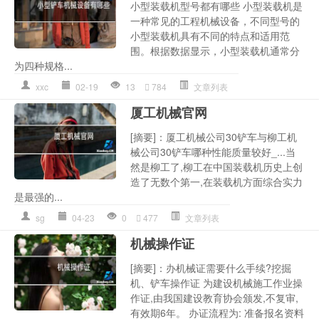
小型装载机型号都有哪些 小型装载机是
一种常见的工程机械设备，不同型号的
小型装载机具有不同的特点和适用范
围。根据数据显示，小型装载机通常分
为四种规格...
xxc
02-19
13
784
文章列表
厦工机械官网
[摘要]：厦工机械公司30铲车与柳工机
械公司30铲车哪种性能质量较好_...当
然是柳工了,柳工在中国装载机历史上创
造了无数个第一,在装载机方面综合实力
是最强的...
sg
04-23
0
477
文章列表
机械操作证
[摘要]：办机械证需要什么手续?挖掘
机、铲车操作证 为建设机械施工作业操
作证,由我国建设教育协会颁发,不复审,
有效期6年。 办证流程为: 准备报名资料