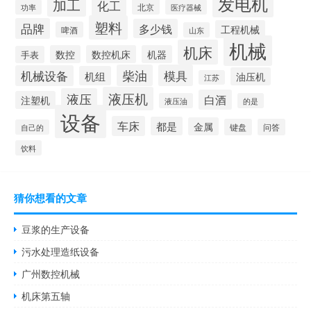
发电机
加工
化工
北京
功率
医疗器械
塑料
品牌
多少钱
工程机械
啤酒
山东
机械
机床
数控
数控机床
机器
手表
柴油
模具
机械设备
机组
油压机
江苏
液压机
液压
白酒
注塑机
液压油
的是
设备
车床
都是
金属
键盘
问答
自己的
饮料
猜你想看的文章
豆浆的生产设备
污水处理造纸设备
广州数控机械
机床第五轴