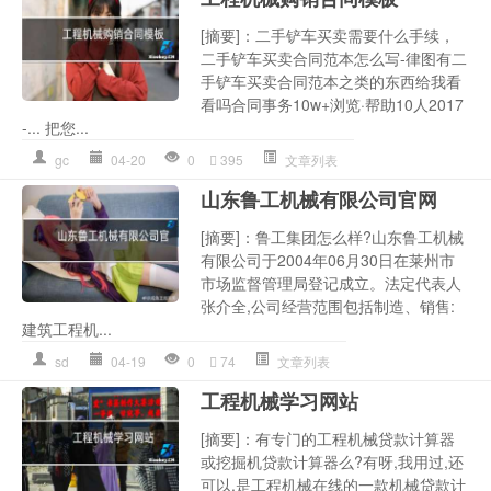
[摘要]：二手铲车买卖需要什么手续，
二手铲车买卖合同范本怎么写-律图有二
手铲车买卖合同范本之类的东西给我看
看吗合同事务10w+浏览·帮助10人2017
-... 把您...
gc
04-20
0
395
文章列表
山东鲁工机械有限公司官网
[摘要]：鲁工集团怎么样?山东鲁工机械
有限公司于2004年06月30日在莱州市
市场监督管理局登记成立。法定代表人
张介全,公司经营范围包括制造、销售:
建筑工程机...
sd
04-19
0
74
文章列表
工程机械学习网站
[摘要]：有专门的工程机械贷款计算器
或挖掘机贷款计算器么?有呀,我用过,还
可以,是工程机械在线的一款机械贷款计