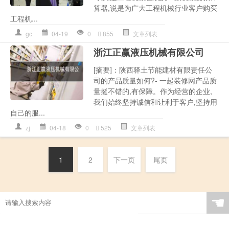
算器,说是为广大工程机械行业客户购买
工程机...
gc
04-19
0
855
文章列表
浙江正赢液压机械有限公司
[摘要]：陕西驿土节能建材有限责任公
司的产品质量如何?- 一起装修网产品质
量挺不错的,有保障。作为经营的企业,
我们始终坚持诚信和让利于客户,坚持用
自己的服...
zj
04-18
0
525
文章列表
1
2
下一页
尾页
☚