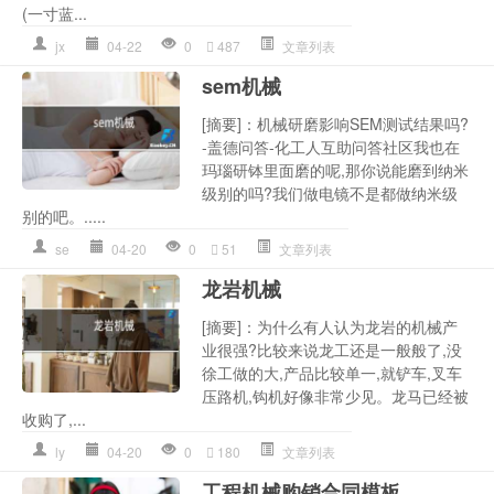
(一寸蓝...
jx
04-22
0
487
文章列表
sem机械
[摘要]：机械研磨影响SEM测试结果吗?
-盖德问答-化工人互助问答社区我也在
玛瑙研钵里面磨的呢,那你说能磨到纳米
级别的吗?我们做电镜不是都做纳米级
别的吧。.....
se
04-20
0
51
文章列表
龙岩机械
[摘要]：为什么有人认为龙岩的机械产
业很强?比较来说龙工还是一般般了,没
徐工做的大,产品比较单一,就铲车,叉车
压路机,钩机好像非常少见。龙马已经被
收购了,...
ly
04-20
0
180
文章列表
工程机械购销合同模板