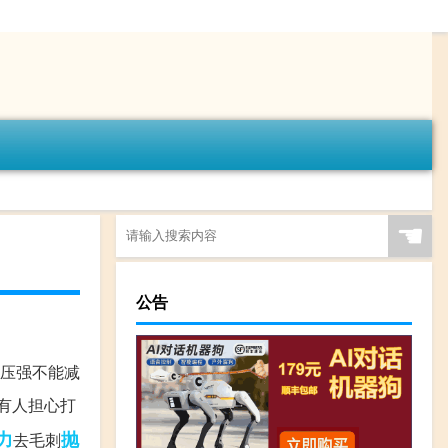
☚
公告
小压强不能减
有人担心打
力
抛
去毛刺