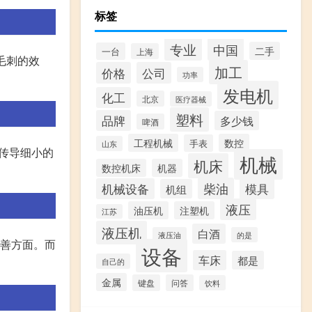
标签
专业
中国
二手
一台
上海
毛刺的效
加工
价格
公司
功率
发电机
化工
北京
医疗器械
塑料
品牌
多少钱
啤酒
工程机械
数控
手表
山东
,传导细小的
机械
机床
数控机床
机器
柴油
模具
机械设备
机组
液压
油压机
注塑机
江苏
液压机
白酒
液压油
的是
改善方面。而
设备
车床
都是
自己的
金属
键盘
问答
饮料