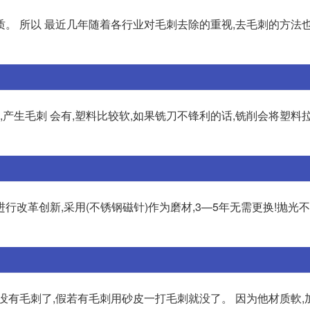
。 所以 最近几年随着各行业对毛刺去除的重视,去毛刺的方法
,产生毛刺 会有,塑料比较软,如果铣刀不锋利的话,铣削会将塑料
改革创新,采用(不锈钢磁针)作为磨材,3—5年无需更换!抛光
没有毛刺了,假若有毛刺用砂皮一打毛刺就没了。 因为他材质軟,