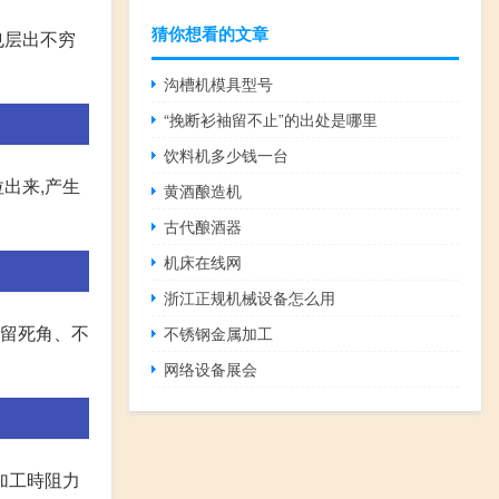
猜你想看的文章
也层出不穷
沟槽机模具型号
“挽断衫袖留不止”的出处是哪里
饮料机多少钱一台
拉出来,产生
黄酒酿造机
古代酿酒器
机床在线网
浙江正规机械设备怎么用
不留死角、不
不锈钢金属加工
网络设备展会
加工時阻力