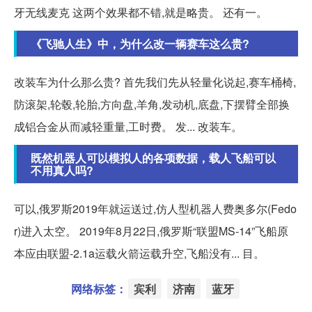
牙无线麦克 这两个效果都不错,就是略贵。 还有一。
《飞驰人生》中，为什么改一辆赛车这么贵?
改装车为什么那么贵? 首先我们先从轻量化说起,赛车桶椅,
防滚架,轮毂,轮胎,方向盘,羊角,发动机,底盘,下摆臂全部换
成铝合金从而减轻重量,工时费。 发... 改装车。
既然机器人可以模拟人的各项数据，载人飞船可以
不用真人吗?
可以,俄罗斯2019年就运送过,仿人型机器人费奥多尔(Fedo
r)进入太空。 2019年8月22日,俄罗斯“联盟MS-14”飞船原
本应由联盟-2.1a运载火箭运载升空,飞船没有... 目。
网络标签：
宾利
济南
蓝牙