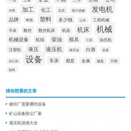
发电机
加工
化工
北京
功率
医疗器械
塑料
品牌
多少钱
工程机械
啤酒
山东
机械
机床
数控
数控机床
机器
手表
柴油
模具
机械设备
机组
油压机
江苏
液压机
液压
白酒
注塑机
液压油
的是
设备
车床
都是
金属
键盘
问答
自己的
饮料
猜你想看的文章
镀锌厂需要哪些设备
矿山设备除尘厂家
液压机游戏大全