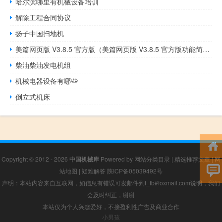
哈尔滨哪里有机械设备培训
解除工程合同协议
扬子中国扫地机
美篇网页版 V3.8.5 官方版（美篇网页版 V3.8.5 官方版功能简介）
柴油柴油发电机组
机械电器设备有哪些
倒立式机床
Copyright © 2012 - 2026
中国机械库
Powered by
网站分类目录
|
精选推荐文章
|
网
站地图
|
疑难解答
陕ICP备05039492号
声明：本站内容来自互联网，如信息有错误可发邮件到f_fb#foxmail.com说明，我们
会及时纠正，谢谢
本站仅为个人兴趣爱好，不接盈利性广告及商业合作
小男孩