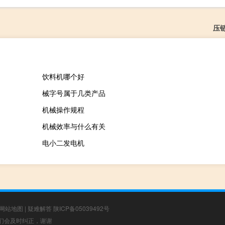
压
饮料机哪个好
械字号属于几类产品
机械操作规程
机械效率与什么有关
电小二发电机
网站地图
|
疑难解答
陕ICP备05039492号
，我们会及时纠正，谢谢