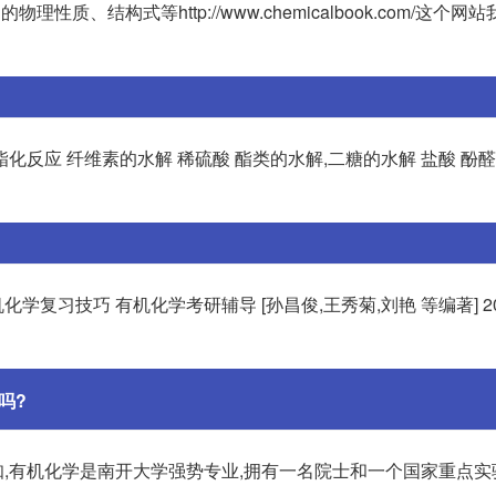
详细的物理性质、结构式等http://www.chemicalbook.com/这个
酯化反应 纤维素的水解 稀硫酸 酯类的水解,二糖的水解 盐酸 酚
机化学复习技巧 有机化学考研辅导 [孙昌俊,王秀菊,刘艳 等编著] 2
吗?
,有机化学是南开大学强势专业,拥有一名院士和一个国家重点实