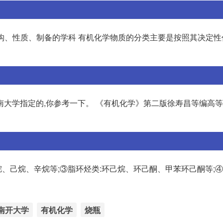
结构、性质、制备的学科 有机化学物质的分类主要是按照其决定性
南大学指定的,你参考一下。 《有机化学》第二版徐寿昌等编高
烷、己烷、辛烷等;③脂环烃类:环己烷、环己酮、甲苯环己酮等;④
南开大学
有机化学
烧瓶