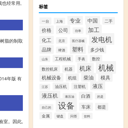
网站我也经常用,
标签
专业
中国
二手
一台
上海
加工
价格
公司
功率
发电机
化工
醛树脂的制取
北京
医疗器械
塑料
品牌
多少钱
啤酒
工程机械
数控
手表
山东
机械
机床
数控机床
机器
柴油
模具
机械设备
机组
014年版 有
液压
油压机
注塑机
江苏
液压机
白酒
液压油
的是
设备
车床
都是
自己的
金属
键盘
问答
饮料
验室。因此,