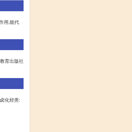
作用,能代
等教育出版社
卤化烃类: