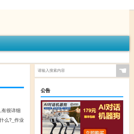
☚
公告
的,有很详细
有什么?_作业