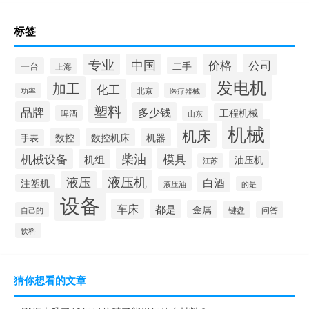
标签
专业
中国
价格
公司
二手
一台
上海
发电机
加工
化工
北京
功率
医疗器械
塑料
品牌
多少钱
工程机械
啤酒
山东
机械
机床
数控
数控机床
机器
手表
柴油
模具
机械设备
机组
油压机
江苏
液压机
液压
白酒
注塑机
液压油
的是
设备
车床
都是
金属
键盘
问答
自己的
饮料
猜你想看的文章