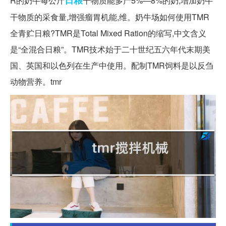
R的奶牛每公斤
干物质能多产5%—8%的奶;增加奶牛
干物质的采食量,增强瘤胃机能,维。奶牛场如何使用TMR
全青贮日粮?TMR是Total Mixed Ration的缩写,中文含义
是“全混合日粮”。TMR技术始于二十世纪五六年代末期美
国、英国和以色列在生产中使用。配制TMR饲料是以反刍
动物营养。tmr