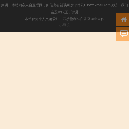
声明：本站内容来自互联网，如信息有错误可发邮件到f_fb#foxmail.com说明，我们
会及时纠正，谢谢
本站仅为个人兴趣爱好，不接盈利性广告及商业合作
小男孩