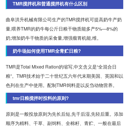
TMR搅拌机和普通搅拌机有什么区别
曲阜洪升机械有限公司生产的TMR搅拌机可提高奶牛产奶
量,喂养TMR的奶牛每公斤日粮干物质能多产5%—8%的
奶;增加奶牛干物质的采食量,增强瘤胃机能,维。
奶牛场如何使用TMR全青贮日粮?
TMR是Total Mixed Ration的缩写,中文含义是“全混合日
粮”。TMR技术始于二十世纪五六年代末期美国、英国和以
色列在生产中使用。配制TMR饲料是以反刍动物营养。
tmr日粮搅拌时投料的原则?
原则是一般投放原则为先长后短,先干后湿,先轻后重。添加
顺序为精料、干草、副饲料、全棉籽、青贮、一般在最后