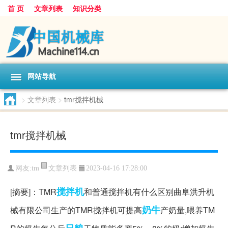
首 页
文章列表
知识分类
网站导航
>
文章列表
>
tmr搅拌机械
tmr搅拌机械
文章列表
网友:
tm
2023-04-16 17:28:00
搅拌机
[摘要]：TMR
和普通搅拌机有什么区别曲阜洪升机
奶牛
械有限公司生产的TMR搅拌机可提高
产奶量,喂养TM
日粮