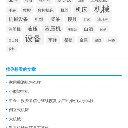
山东
机械
机床
数控
数控机床
机器
手表
柴油
模具
机械设备
机组
油压机
江苏
液压机
液压
白酒
注塑机
液压油
的是
设备
车床
都是
金属
键盘
问答
自己的
饮料
猜你想看的文章
家用酿酒机怎么样
小型塑封机
中金：投资者信心继续恢复 后市机会仍大于风险
倒立式机床
大机械
手表机械好还是石英好