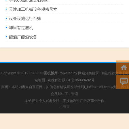
天津加工机械设备规格尺寸
设备设施运行台账
哪里有过塑机
酿酒厂酿酒设备
Copyright © 2012 - 2026
中国机械库
Powered by
网站分类目录
|
精选推荐文章
|
网
站地图
|
疑难解答
陕ICP备05039492号
声明：本站内容来自互联网，如信息有错误可发邮件到f_fb#foxmail.com说明，我们
会及时纠正，谢谢
本站仅为个人兴趣爱好，不接盈利性广告及商业合作
小男孩