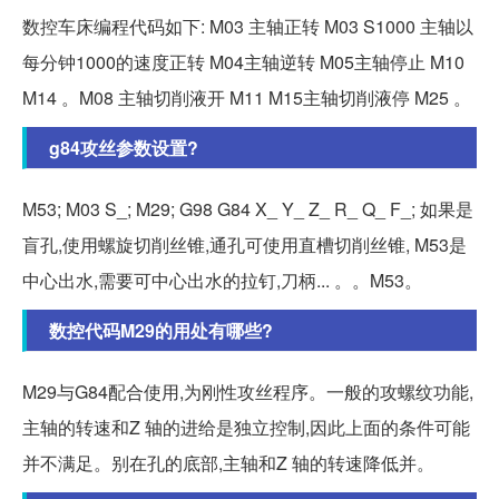
数控车床编程代码如下: M03 主轴正转 M03 S1000 主轴以
每分钟1000的速度正转 M04主轴逆转 M05主轴停止 M10
M14 。M08 主轴切削液开 M11 M15主轴切削液停 M25 。
g84攻丝参数设置?
M53; M03 S_; M29; G98 G84 X_ Y_ Z_ R_ Q_ F_; 如果是
盲孔,使用螺旋切削丝锥,通孔可使用直槽切削丝锥, M53是
中心出水,需要可中心出水的拉钉,刀柄... 。。M53。
数控代码M29的用处有哪些?
M29与G84配合使用,为刚性攻丝程序。一般的攻螺纹功能,
主轴的转速和Z 轴的进给是独立控制,因此上面的条件可能
并不满足。别在孔的底部,主轴和Z 轴的转速降低并。