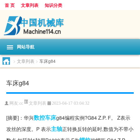
首 页
文章列表
知识分类
网站导航
>
文章列表
>
车床g84
车床g84
文章列表
网友:
cc
2023-04-17 03:04:32
数控车床
[摘要]：华兴
g84编程实例?G84 Z.P. F。 Z表示
主轴
攻丝的深度。P 表示
正转换反转的延时,数值为不带小
螺纹