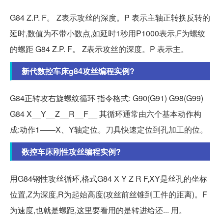
G84 Z.P. F。 Z表示攻丝的深度。P 表示主轴正转换反转的
延时,数值为不带小数点,如延时1秒用P1000表示,F为螺纹
的螺距 G84 Z.P. F。 Z表示攻丝的深度。P 表示主。
新代数控车床g84攻丝编程实例?
G84正转攻右旋螺纹循环 指令格式: G90(G91) G98(G99)
G84 X__Y__Z__R__F__ 其循环通常由六个基本动作构
成:动作1——X、Y轴定位。刀具快速定位到孔加工的位。
数控车床刚性攻丝编程实例?
用G84钢性攻丝循环,格式G84 X Y Z R F,XY是丝孔的坐标
位置,Z为深度,R为起始高度(攻丝前丝锥到工件的距离)。F
为速度,也就是螺距,这里要看用的是转进给还... 用。