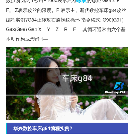
数点,如延时1秒用P1000表示,F为
的螺距 G84 Z.P.
F。 Z表示攻丝的深度。P 表示主。新代数控车床g84攻丝
编程实例?G84正转攻右旋螺纹循环 指令格式: G90(G91)
G98(G99) G84 X__Y__Z__R__F__ 其循环通常由六个基
本动作构成:动作1—
华兴数控车床g84编程实例?