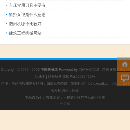
车床常用刀具主要有
欲拒又迎是什么意思
塑封机哪个比较好
建筑工程机械网站
Copyright © 2012 - 2026
中国机械库
Powered by
网站分类目录
|
精选推荐文章
|
网
站地图
|
疑难解答
陕ICP备05039492号
声明：本站内容来自互联网，如信息有错误可发邮件到f_fb#foxmail.com说明，我们
会及时纠正，谢谢
本站仅为个人兴趣爱好，不接盈利性广告及商业合作
小男孩