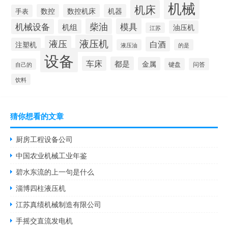
机械
机床
数控
数控机床
机器
手表
柴油
模具
机械设备
机组
油压机
江苏
液压机
液压
白酒
注塑机
液压油
的是
设备
车床
都是
金属
键盘
问答
自己的
饮料
猜你想看的文章
厨房工程设备公司
中国农业机械工业年鉴
碧水东流的上一句是什么
淄博四柱液压机
江苏真绩机械制造有限公司
手摇交直流发电机