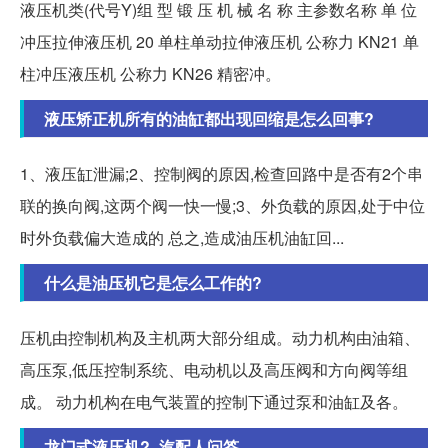
液压机类(代号Y)组 型 锻 压 机 械 名 称 主参数名称 单 位
冲压拉伸液压机 20 单柱单动拉伸液压机 公称力 KN21 单
柱冲压液压机 公称力 KN26 精密冲。
液压矫正机所有的油缸都出现回缩是怎么回事?
1、液压缸泄漏;2、控制阀的原因,检查回路中是否有2个串
联的换向阀,这两个阀一快一慢;3、外负载的原因,处于中位
时外负载偏大造成的 总之,造成油压机油缸回...
什么是油压机它是怎么工作的?
压机由控制机构及主机两大部分组成。动力机构由油箱、
高压泵,低压控制系统、电动机以及高压阀和方向阀等组
成。 动力机构在电气装置的控制下通过泵和油缸及各。
龙门式液压机?_汽配人问答