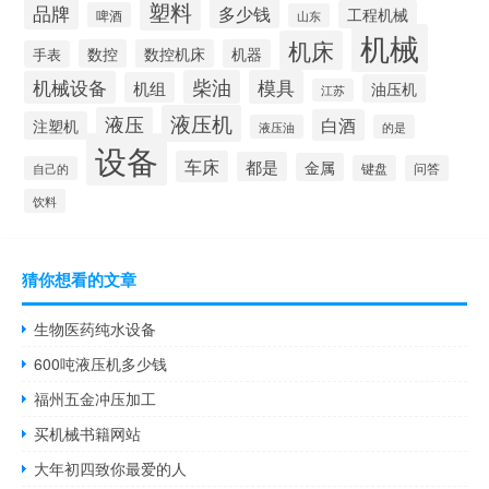
塑料
品牌
多少钱
工程机械
啤酒
山东
机械
机床
数控
数控机床
机器
手表
柴油
模具
机械设备
机组
油压机
江苏
液压机
液压
白酒
注塑机
液压油
的是
设备
车床
都是
金属
键盘
问答
自己的
饮料
猜你想看的文章
生物医药纯水设备
600吨液压机多少钱
福州五金冲压加工
买机械书籍网站
大年初四致你最爱的人