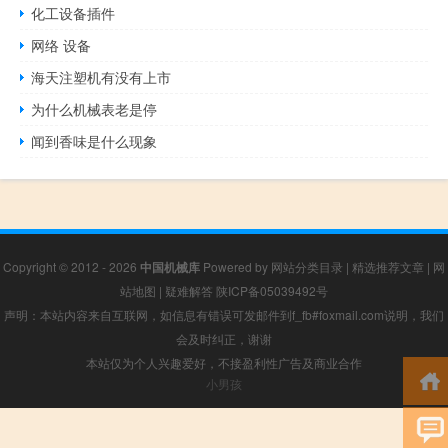
化工设备插件
网络 设备
海天注塑机有没有上市
为什么机械表老是停
闻到香味是什么现象
Copyright © 2012 - 2026
中国机械库
Powered by
网站分类目录
|
精选推荐文章
|
网
站地图
|
疑难解答
陕ICP备05039492号
声明：本站内容来自互联网，如信息有错误可发邮件到f_fb#foxmail.com说明，我们
会及时纠正，谢谢
本站仅为个人兴趣爱好，不接盈利性广告及商业合作
小男孩