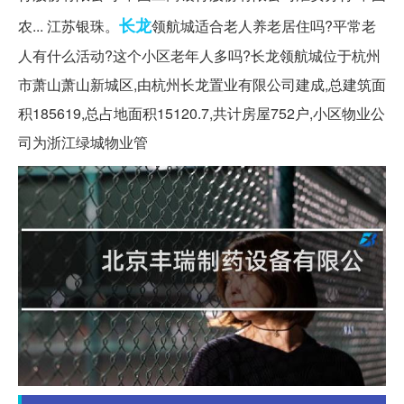
长龙
农... 江苏银珠。
领航城适合老人养老居住吗?平常老
人有什么活动?这个小区老年人多吗?长龙领航城位于杭州
市萧山萧山新城区,由杭州长龙置业有限公司建成,总建筑面
积185619,总占地面积15120.7,共计房屋752户,小区物业公
司为浙江绿城物业管