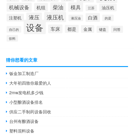
柴油
模具
机械设备
机组
油压机
江苏
液压机
液压
白酒
注塑机
液压油
的是
设备
车床
都是
金属
键盘
问答
自己的
饮料
猜你想看的文章
钣金加工制造厂
大年初四致你最爱的人
2mw发电机多少钱
小型酿酒设备排名
供应二手制药设备回收
台州有酿酒设备
塑料混料设备