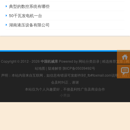
典型的数控系统有哪些
50千瓦发电机一台
湖南液压设备有限公司
Copyright © 2012 - 2026
中国机械库
Powered by
网站分类目录
|
精选推荐文章
|
网
站地图
|
疑难解答
陕ICP备05039492号
声明：本站内容来自互联网，如信息有错误可发邮件到f_fb#foxmail.com说明，我们
会及时纠正，谢谢
本站仅为个人兴趣爱好，不接盈利性广告及商业合作
小男孩