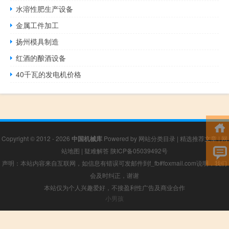
水溶性肥生产设备
金属工件加工
扬州模具制造
红酒的酿酒设备
40千瓦的发电机价格
Copyright © 2012 - 2026
中国机械库
Powered by
网站分类目录
|
精选推荐文章
|
网
站地图
|
疑难解答
陕ICP备05039492号
声明：本站内容来自互联网，如信息有错误可发邮件到f_fb#foxmail.com说明，我们
会及时纠正，谢谢
本站仅为个人兴趣爱好，不接盈利性广告及商业合作
小男孩