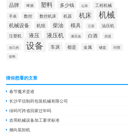
塑料
品牌
多少钱
工程机械
啤酒
山东
机械
机床
数控
数控机床
机器
手表
柴油
模具
机械设备
机组
油压机
江苏
液压机
液压
白酒
注塑机
液压油
的是
设备
车床
都是
金属
键盘
问答
自己的
饮料
猜你想看的文章
春节魔术是谁
长沙平信制药包装机械有限公司
绿码可跨省回家过年吗
农用机械设备加工要求标准
侧向装卸机