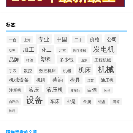
标签
专业
中国
价格
公司
二手
一台
上海
发电机
加工
化工
北京
功率
医疗器械
塑料
品牌
多少钱
工程机械
啤酒
山东
机械
机床
数控
数控机床
机器
手表
柴油
模具
机械设备
机组
油压机
江苏
液压机
液压
白酒
注塑机
液压油
的是
设备
车床
都是
金属
键盘
问答
自己的
饮料
猜你想看的文章