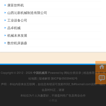
康富饮料机
山西沁新机械制造有限公司
工业设备公司
品卓机械
机械未来发展
数控机床扬森
Copyright © 2012 - 2026
中国机械库
Powered by
网站分类目录
|
精选推荐文章
|
网
站地图
|
疑难解答
陕ICP备05039492号
声明：本站内容来自互联网，如信息有错误可发邮件到f_fb#foxmail.com说明，我们
会及时纠正，谢谢
本站仅为个人兴趣爱好，不接盈利性广告及商业合作
小男孩