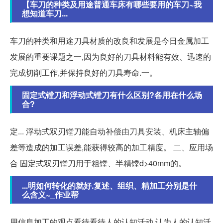
【车刀的种类及用途普通车床有哪些要用的车刀~我
想知道车刀...
车刀的种类和用途刀具材质的改良和发展是今日金属加工
发展的重要课题之一,因为良好的刀具材料能有效、迅速的
完成切削工作,并保持良好的刀具寿命.一。
固定式镗刀和浮动式镗刀有什么区别?各用在什么场
合?
定... 浮动式双刃镗刀能自动补偿由刀具安装、机床主轴偏
差等造成的加工误差,能获得较高的加工精度。 二、应用场
合 固定式双刃镗刀用于粗镗、半精镗d>40mm的。
...明如何转化的就好.复述、组织、精加工分别是什
么含义~_作业帮
用信息加工的观点看待看待人的认知活动,认为人的认知活