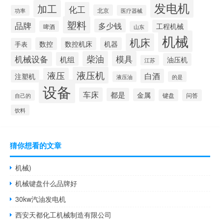
发电机
加工
化工
北京
功率
医疗器械
塑料
品牌
多少钱
工程机械
啤酒
山东
机械
机床
数控
数控机床
机器
手表
柴油
模具
机械设备
机组
油压机
江苏
液压机
液压
白酒
注塑机
液压油
的是
设备
车床
都是
金属
键盘
问答
自己的
饮料
猜你想看的文章
机械)
机械键盘什么品牌好
30kw汽油发电机
西安天都化工机械制造有限公司