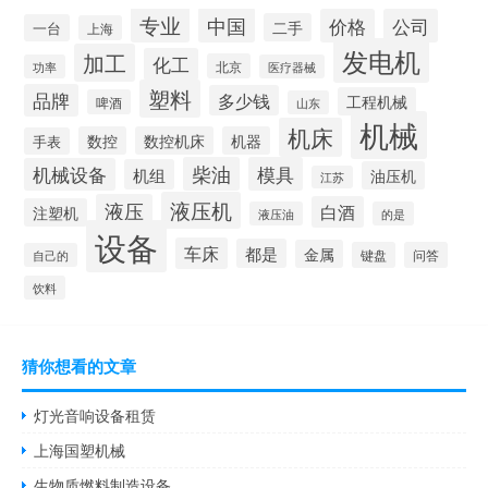
专业
中国
价格
公司
二手
一台
上海
发电机
加工
化工
北京
功率
医疗器械
塑料
品牌
多少钱
工程机械
啤酒
山东
机械
机床
数控
数控机床
机器
手表
柴油
模具
机械设备
机组
油压机
江苏
液压机
液压
白酒
注塑机
液压油
的是
设备
车床
都是
金属
键盘
问答
自己的
饮料
猜你想看的文章
灯光音响设备租赁
上海国塑机械
生物质燃料制造设备