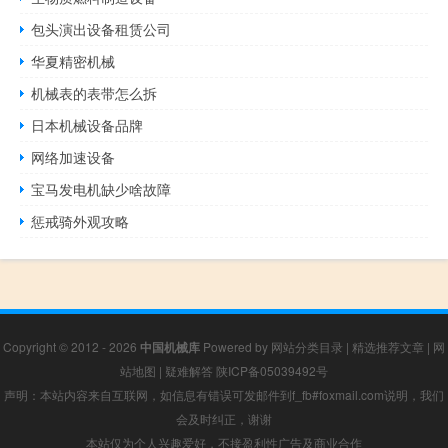
包头演出设备租赁公司
华夏精密机械
机械表的表带怎么拆
日本机械设备品牌
网络加速设备
宝马发电机缺少啥故障
惩戒骑外观攻略
Copyright © 2012 - 2026
中国机械库
Powered by
网站分类目录
|
精选推荐文章
|
网
站地图
|
疑难解答
陕ICP备05039492号
声明：本站内容来自互联网，如信息有错误可发邮件到f_fb#foxmail.com说明，我们
会及时纠正，谢谢
本站仅为个人兴趣爱好，不接盈利性广告及商业合作