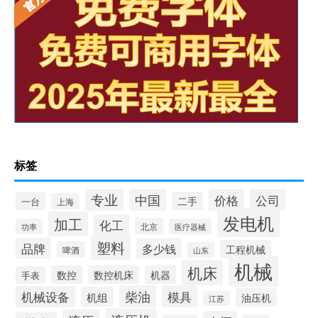
标签
专业
中国
价格
公司
二手
一台
上海
发电机
加工
化工
北京
功率
医疗器械
塑料
品牌
多少钱
工程机械
啤酒
山东
机械
机床
数控
数控机床
机器
手表
柴油
模具
机械设备
机组
油压机
江苏