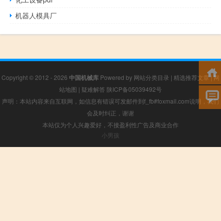
机器人模具厂
Copyright © 2012 - 2026
中国机械库
Powered by
网站分类目录
|
精选推荐文章
|
网
站地图
|
疑难解答
陕ICP备05039492号
声明：本站内容来自互联网，如信息有错误可发邮件到f_fb#foxmail.com说明，我们
会及时纠正，谢谢
本站仅为个人兴趣爱好，不接盈利性广告及商业合作
小男孩