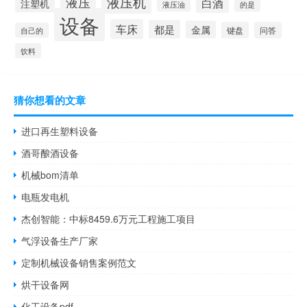
液压机
液压
白酒
注塑机
液压油
的是
设备
车床
都是
金属
键盘
问答
自己的
饮料
猜你想看的文章
进口再生塑料设备
酒哥酿酒设备
机械bom清单
电瓶发电机
杰创智能：中标8459.6万元工程施工项目
气浮设备生产厂家
定制机械设备销售案例范文
烘干设备网
化工设备pdf