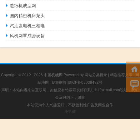
造纸机成型网
国内精密机床龙头
汽油发电机三相电
风机网罩成套设备
Copyright © 2012 - 2026
中国机械库
Powered by
网站分类目录
|
精选推荐文章
|
网
站地图
|
疑难解答
陕ICP备05039492号
声明：本站内容来自互联网，如信息有错误可发邮件到f_fb#foxmail.com说明，我们
会及时纠正，谢谢
本站仅为个人兴趣爱好，不接盈利性广告及商业合作
小男孩