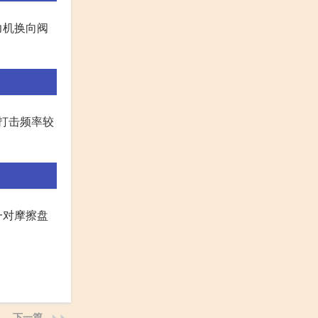
力机换向阀
打击频率较
一对摩擦盘
下一篇