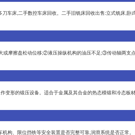
,多刀车床,二手数控车床回收。二手旧铣床回收出售:立式铣床,卧
过大或摩擦盘松动位移;②液压操纵机构的油压不足;③传动轴两支点
使工作变形的锻压设备。适合于金属及其合金的热态模锻和冷态板
刹车机构、限位挡铁等安全装置是否完整可靠,润滑系统是否正常。 