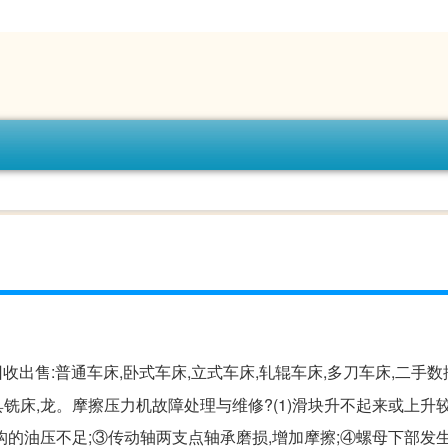
回收出售:普通车床,卧式车床,立式车床,轧辊车床,多刀车床,二手
具铣床,龙。摩擦压力机故障处理与维修?(1)滑块升不起来或上升
油压不足;③传动轴两支点轴承磨损,增加摩擦;④螺母下部发生..