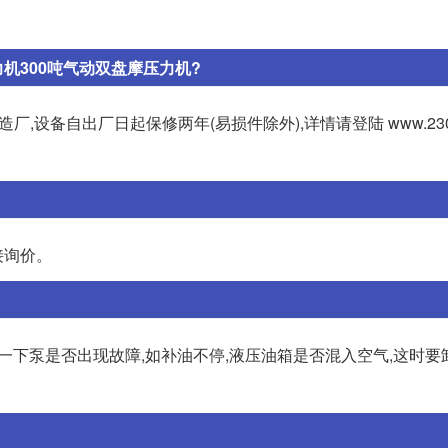
力机300吨气动双盘摩压力机?
设备自出厂日起保修两年(易损件除外),详情请登陆 www.23036
接询价。
 检查一下泵是否出现故障,如补油不停,液压油箱是否混入空气,这时