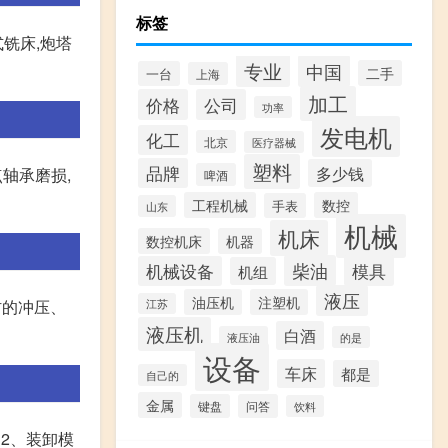
标签
式铣床,炮塔
专业
中国
二手
一台
上海
加工
价格
公司
功率
发电机
化工
北京
医疗器械
塑料
品牌
多少钱
轴承磨损,
啤酒
工程机械
数控
手表
山东
机械
机床
数控机床
机器
柴油
模具
机械设备
机组
液压
油压机
注塑机
材的冲压、
江苏
液压机
白酒
液压油
的是
设备
车床
都是
自己的
金属
键盘
问答
饮料
2、装卸模