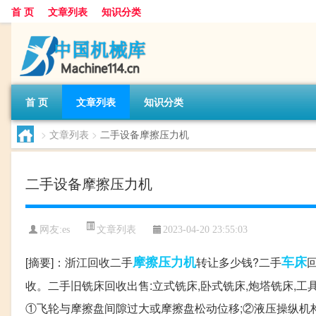
首 页
文章列表
知识分类
首 页
文章列表
知识分类
>
文章列表
>
二手设备摩擦压力机
二手设备摩擦压力机
文章列表
网友:
es
2023-04-20 23:55:03
摩擦
压力机
车床
[摘要]：浙江回收二手
转让多少钱?二手
收。二手旧铣床回收出售:立式铣床,卧式铣床,炮塔铣床,工
①飞轮与摩擦盘间隙过大或摩擦盘松动位移;②液压操纵机构的