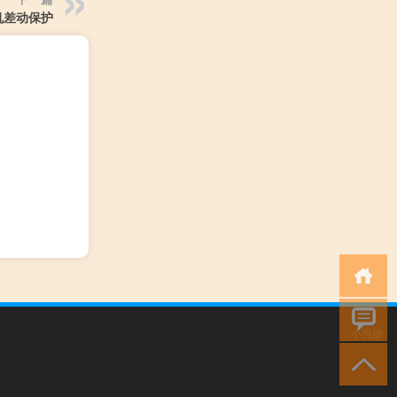
机差动保护
小男孩