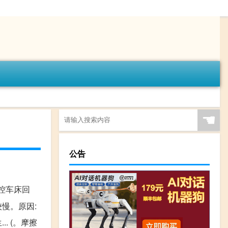
☚
公告
数控车床回
较慢。原因:
. (。摩擦