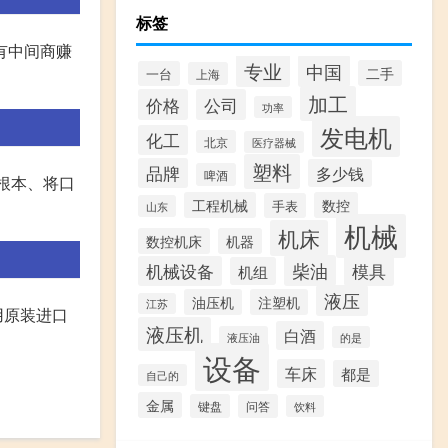
标签
有中间商赚
专业
中国
二手
一台
上海
加工
价格
公司
功率
发电机
化工
北京
医疗器械
塑料
品牌
多少钱
啤酒
之根本、将口
工程机械
数控
手表
山东
机械
机床
数控机床
机器
柴油
模具
机械设备
机组
液压
油压机
注塑机
江苏
用原装进口
液压机
白酒
液压油
的是
设备
车床
都是
自己的
金属
键盘
问答
饮料