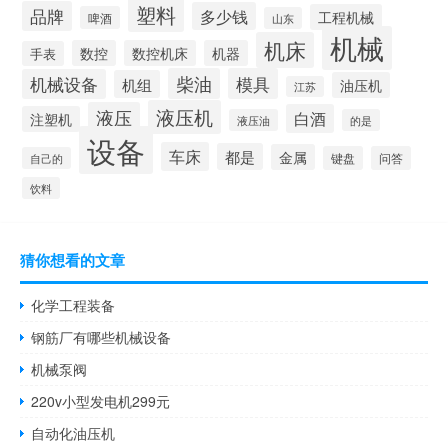
塑料
品牌
多少钱
工程机械
啤酒
山东
机械
机床
数控
数控机床
机器
手表
柴油
模具
机械设备
机组
油压机
江苏
液压机
液压
白酒
注塑机
液压油
的是
设备
车床
都是
金属
键盘
问答
自己的
饮料
猜你想看的文章
化学工程装备
钢筋厂有哪些机械设备
机械泵阀
220v小型发电机299元
自动化油压机