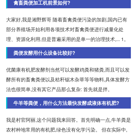
禽畜粪便加工机前景如何?
大家好,我是湘野辉哥 随着畜禽粪便污染的加剧,国内已有
部分养殖场开始利用各项技术对畜禽粪便进行减量化处
理、资源化利用,但是普遍采用的是单一的治理技术,... 1。
粪便发酵用什么设备比较好?
优菌康有机肥发酵剂当然可以发酵鸡粪和猪粪,而且可以发
酵所有的畜禽粪便以及秸秆锯木杂草等等物料,具体发酵方
法也很简单,没有其它产品那么复杂: 首先就是拌。
牛羊等粪便，用什么方法最快发酵成液体有机肥?
我是村官阿丽,这个问题我来回答。首先明确一点,牛羊粪是
农村种地常用的有机肥,绿色没有化学污染。 但在实际中,