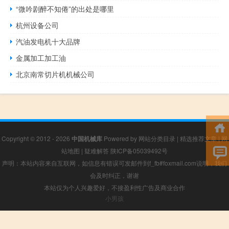
“微吟剧醉不知倦”的出处是哪里
杭州设备公司
汽油发电机十大品牌
金属加工加工油
北京南常切片机机械公司
Copyright © 2012 - 2026
中国机械库
Powered by
网站分类目录
|
精选推荐文章
|
网
站地图
|
疑难解答
陕ICP备05039492号
声明：本站内容来自互联网，如信息有错误可发邮件到f_fb#foxmail.com说明，我们
会及时纠正，谢谢
本站仅为个人兴趣爱好，不接盈利性广告及商业合作
小男孩