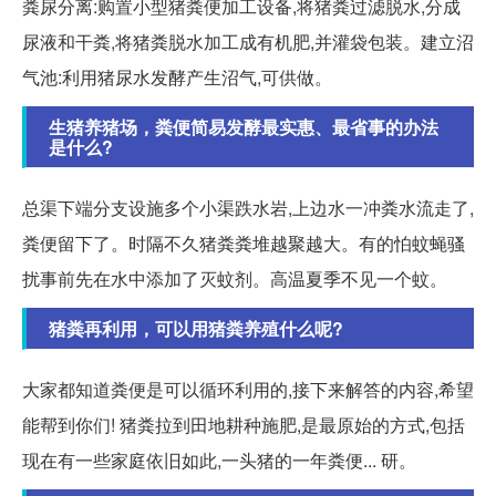
粪尿分离:购置小型猪粪便加工设备,将猪粪过滤脱水,分成
尿液和干粪,将猪粪脱水加工成有机肥,并灌袋包装。建立沼
气池:利用猪尿水发酵产生沼气,可供做。
生猪养猪场，粪便简易发酵最实惠、最省事的办法
是什么?
总渠下端分支设施多个小渠跌水岩,上边水一冲粪水流走了,
粪便留下了。时隔不久猪粪粪堆越聚越大。有的怕蚊蝇骚
扰事前先在水中添加了灭蚊剂。高温夏季不见一个蚊。
猪粪再利用，可以用猪粪养殖什么呢?
大家都知道粪便是可以循环利用的,接下来解答的内容,希望
能帮到你们! 猪粪拉到田地耕种施肥,是最原始的方式,包括
现在有一些家庭依旧如此,一头猪的一年粪便... 研。