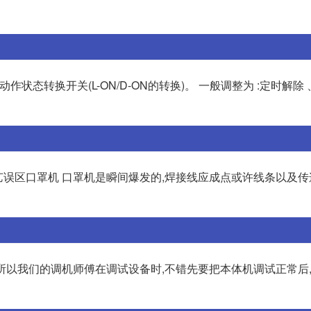
作状态转换开关(L-ON/D-ON的转换)。 一般调整为 :定时解除 、 
艺误区口罩机 口罩机是瞬间爆发的,焊接线应成点或许线条以及
,所以我们的调机师傅在调试设备时,不错先要把本体机调试正常后