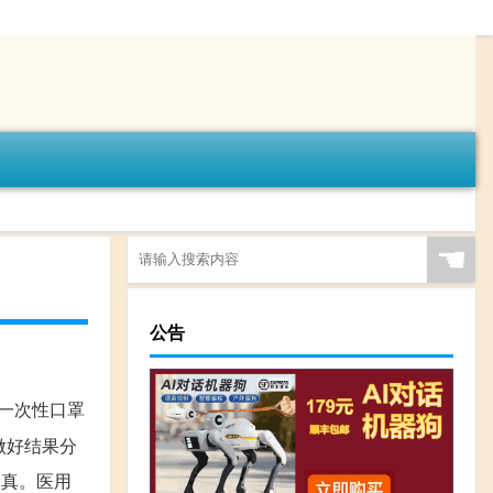
☚
公告
,一次性口罩
做好结果分
认真。医用