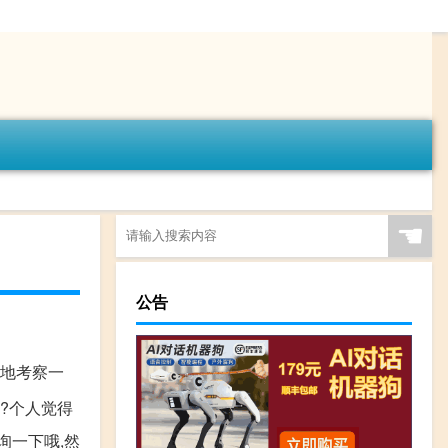
☚
公告
实地考察一
?个人觉得
询一下哦,然