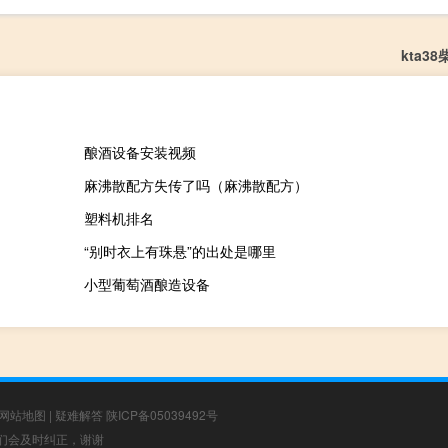
kta3
酿酒设备安装视频
麻沸散配方失传了吗（麻沸散配方）
塑料机排名
“别时衣上有珠悬”的出处是哪里
小型葡萄酒酿造设备
网站地图
|
疑难解答
陕ICP备05039492号
，我们会及时纠正，谢谢