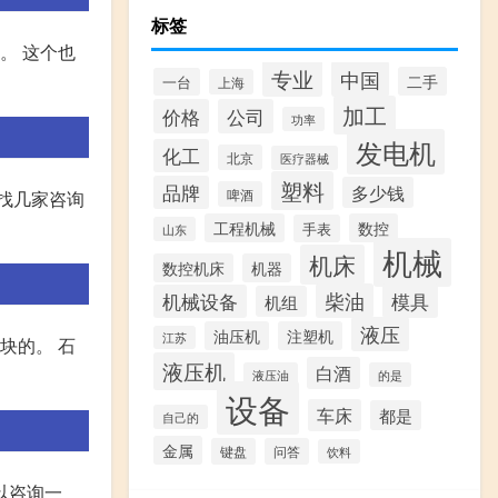
标签
。 这个也
专业
中国
二手
一台
上海
加工
价格
公司
功率
发电机
化工
北京
医疗器械
塑料
品牌
多少钱
啤酒
找几家咨询
工程机械
数控
手表
山东
机械
机床
数控机床
机器
柴油
模具
机械设备
机组
液压
油压机
注塑机
江苏
块的。 石
液压机
白酒
液压油
的是
设备
车床
都是
自己的
金属
键盘
问答
饮料
以咨询一