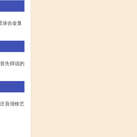
喷涂合金复
。首先得说的
家庄吾强铁艺