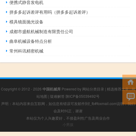
便携式静音发电机
拼多多起诉差评有用吗（拼多多起诉差评）
模具镜面抛光设备
成都市盛航机械制造有限责任公司
曲阜机械设备特点分析
常州科讯精密机械
Copyright © 2012 - 2026
中国机械库
Powered by
网站分类目录
|
精选推荐文章
|
网
站地图
|
疑难解答
陕ICP备05039492号
声明：本站内容来自互联网，如信息有错误可发邮件到f_fb#foxmail.com说明，我们
会及时纠正，谢谢
本站仅为个人兴趣爱好，不接盈利性广告及商业合作
小男孩