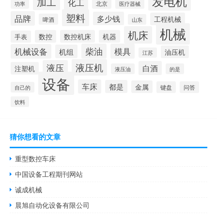
发电机
加工
化工
北京
功率
医疗器械
塑料
品牌
多少钱
工程机械
啤酒
山东
机械
机床
数控
数控机床
机器
手表
柴油
模具
机械设备
机组
油压机
江苏
液压机
液压
白酒
注塑机
液压油
的是
设备
车床
都是
金属
键盘
问答
自己的
饮料
猜你想看的文章
重型数控车床
中国设备工程期刊网站
诚成机械
晨旭自动化设备有限公司