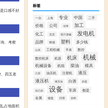
标签
都是口感不好
专业
中国
二手
一台
上海
加工
价格
公司
功率
发电机
化工
北京
医疗器械
塑料
品牌
多少钱
咨询、考察
啤酒
工程机械
数控
手表
山东
机械
机床
数控机床
机器
柴油
模具
机械设备
机组
液压
油压机
注塑机
2、四五老
江苏
液压机
白酒
液压油
的是
设备
车床
都是
自己的
金属
键盘
问答
饮料
低,占地面积