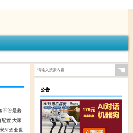
☚
公告
酒不管是酱
何配置 大家
。宋河酒业世