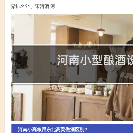
界排名?1、宋河酒 河
河南小高粮跟东北高粱做酒区别?