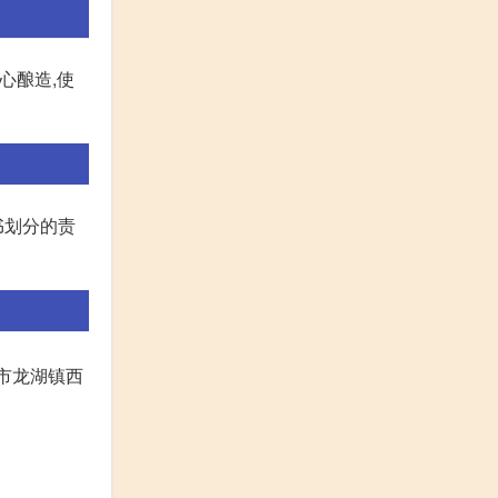
心酿造,使
书划分的责
郑市龙湖镇西