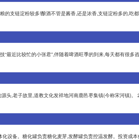
粮的支链淀粉较多!酿酒不管是酱香,还是浓香,支链淀粉多的,吃
科技“最近比较忙的小张君”,伴随着啤酒旺季的到来,每天都有很多
源头,老子故里,道教文化发祥地河南鹿邑枣集镇(今称宋河镇)。 
体化设备。糖化罐负责糖化麦芽,发酵罐负责控温发酵。投资成本