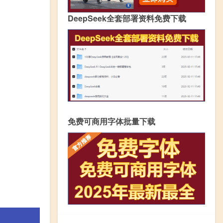
DeepSeek全套部署资料免费下载
免费可商用字体批量下载