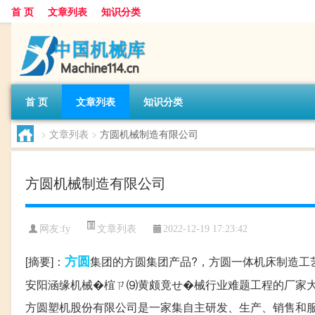
首 页
文章列表
知识分类
首 页
文章列表
知识分类
>
文章列表
>
方圆机械制造有限公司
方圆机械制造有限公司
文章列表
网友:
fy
2022-12-19 17:23:42
方圆
[摘要]：
集团的方圆集团产品?，方圆一体机床制造工
安阳涵缘机械�椬ㄗ⑼黄颇竟せ�械行业难题工程的厂家大
方圆塑机股份有限公司是一家集自主研发、生产、销售和服务