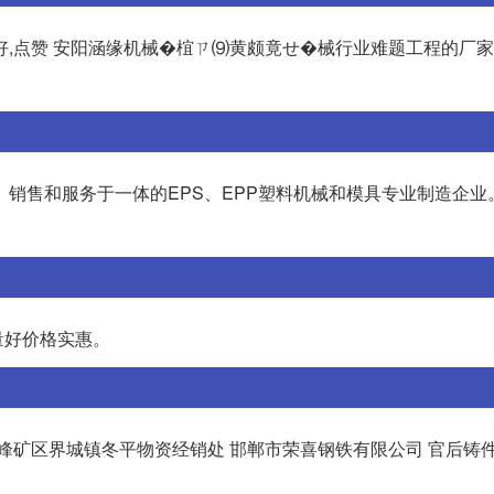
好,点赞 安阳涵缘机械�椬ㄗ⑼黄颇竟せ�械行业难题工程的厂
售和服务于一体的EPS、EPP塑料机械和模具专业制造企业。 
量好价格实惠。
峰矿区界城镇冬平物资经销处 邯郸市荣喜钢铁有限公司 官后铸件