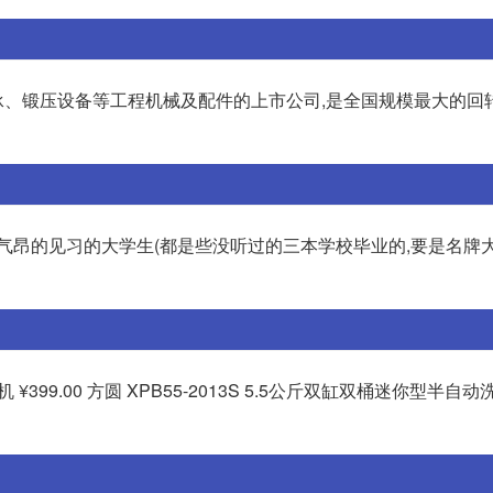
、锻压设备等工程机械及配件的上市公司,是全国规模最大的回
气昂的见习的大学生(都是些没听过的三本学校毕业的,要是名牌
¥399.00 方圆 XPB55-2013S 5.5公斤双缸双桶迷你型半自动洗