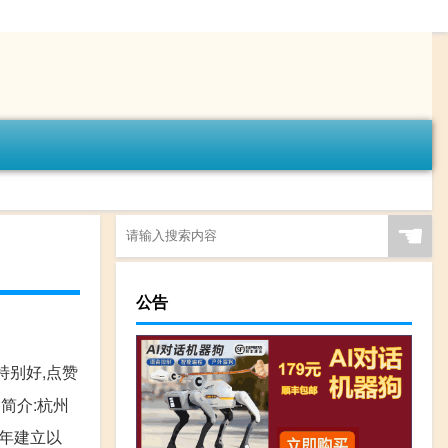
☚
公告
特别好,点赞
简介:杭州
8年建立以