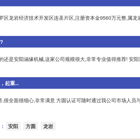
罗区龙岩经济技术开发区连圣片区,注册资本金9560万元整,属龙
?
的还是安阳涵缘机械,这家公司规模很大,非常专业值得推荐! 安
起重...
,很全面很细心,非常满意 方圆认证可随时通过我公司市场人员
：
安阳
方圆
龙岩