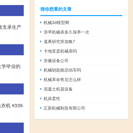
猜你想看的文章
机械3d模型网
转支承生产
浪琴机械表多久保养一次
逃离研究所攻略7
卡地亚是机械表吗
安徽设备公司
大学毕业的
机械钥匙能启动车吗
机械革命售后怎么样
混凝土机器设备
机床柔性
衣机 ¥339.
正新机械制造有限公司