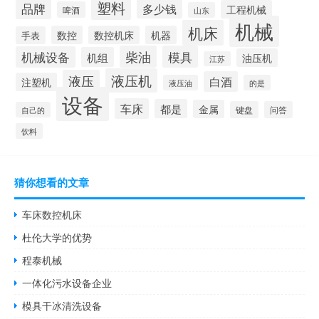
塑料
品牌
多少钱
工程机械
啤酒
山东
机械
机床
数控
数控机床
机器
手表
柴油
模具
机械设备
机组
油压机
江苏
液压机
液压
白酒
注塑机
液压油
的是
设备
车床
都是
金属
键盘
问答
自己的
饮料
猜你想看的文章
车床数控机床
杜伦大学的优势
程泰机械
一体化污水设备企业
模具干冰清洗设备