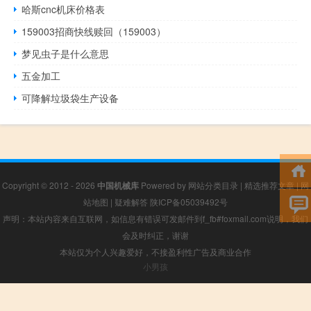
哈斯cnc机床价格表
159003招商快线赎回（159003）
梦见虫子是什么意思
五金加工
可降解垃圾袋生产设备
Copyright © 2012 - 2026
中国机械库
Powered by
网站分类目录
|
精选推荐文章
|
网
站地图
|
疑难解答
陕ICP备05039492号
声明：本站内容来自互联网，如信息有错误可发邮件到f_fb#foxmail.com说明，我们
会及时纠正，谢谢
本站仅为个人兴趣爱好，不接盈利性广告及商业合作
小男孩