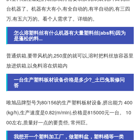
台机器了。机器有大有小,有全自动的,有半自动的,有三四
万,有五六万的。看个人需求了。详细的。
怎么溶塑料丝有什么机器有大量塑料丝(abs料)因为
是蓬松的料...
普通烘箱,要带风机的,250度的就可以,溶时把料丝放容器里
放进烘箱,以免料溶在烘箱内
一台生产塑料板材设备价格是多少?_土巴兔装修问
答
唯旭品牌型号为80/156的生产塑料板材设备,挤出能力 400
(kg/h),生产速度是0.82(m/min),价格是815000元一台。 10
00左右,质量好一点的要贵些, 常州巨。
我想开一个塑料加工厂，做塑料盆，塑料桶等一类