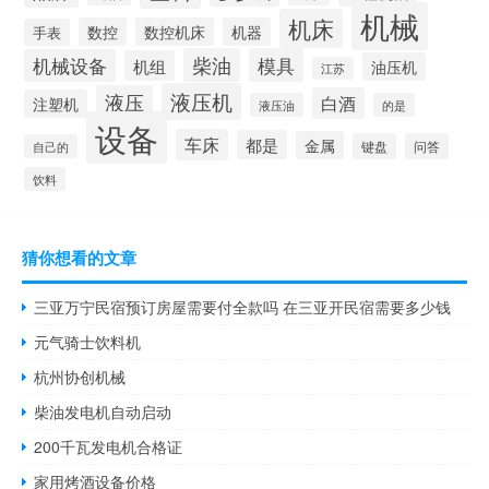
机械
机床
数控
数控机床
机器
手表
柴油
模具
机械设备
机组
油压机
江苏
液压机
液压
白酒
注塑机
液压油
的是
设备
车床
都是
金属
键盘
问答
自己的
饮料
猜你想看的文章
三亚万宁民宿预订房屋需要付全款吗 在三亚开民宿需要多少钱
元气骑士饮料机
杭州协创机械
柴油发电机自动启动
200千瓦发电机合格证
家用烤酒设备价格