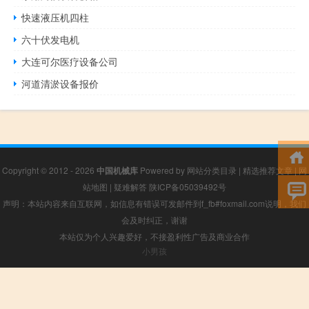
快速液压机四柱
六十伏发电机
大连可尔医疗设备公司
河道清淤设备报价
Copyright © 2012 - 2026
中国机械库
Powered by
网站分类目录
|
精选推荐文章
|
网
站地图
|
疑难解答
陕ICP备05039492号
声明：本站内容来自互联网，如信息有错误可发邮件到f_fb#foxmail.com说明，我们
会及时纠正，谢谢
本站仅为个人兴趣爱好，不接盈利性广告及商业合作
小男孩