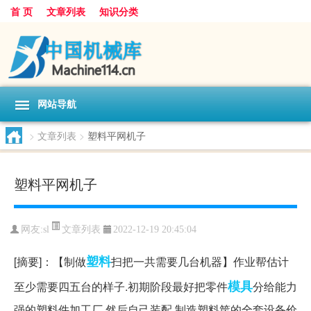
首 页
文章列表
知识分类
网站导航
>
文章列表
>
塑料平网机子
塑料平网机子
文章列表
网友:
sl
2022-12-19 20:45:04
塑料
[摘要]：【制做
扫把一共需要几台机器】作业帮估计
模具
至少需要四五台的样子.初期阶段最好把零件
分给能力
强的塑料件加工厂.然后自己装配.制造塑料筐的全套设备价