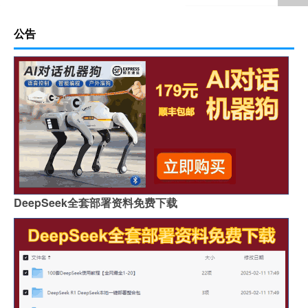
公告
DeepSeek全套部署资料免费下载