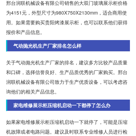
邢台润联机械设备有限公司销售的大双门玻璃展示柜价格
为4151元，外型尺寸为980X750X2130mm，适合商用使
用。如果需要购买贵阳烤漆展示柜，也可以联系他们获得
报价和产品信息。
气动抛光机生产厂家排名怎么样
关于气动抛光机生产厂家的排名，建议多方比较产品质量
和口碑，选择信誉良好、生产品质优秀的厂家购买。邢台
润联机械设备有限公司致力于生产优质设备，可以考虑咨
询他们的相关产品信息。
家电维修展示柜压缩机启动一下都停了怎么办
如果家电维修展示柜压缩机启动一下就停了，可能是压缩
机故障或者电路问题。建议及时联系专业维修人员进行检