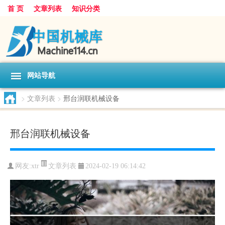
首 页
文章列表
知识分类
网站导航
>
文章列表
>
邢台润联机械设备
邢台润联机械设备
文章列表
网友:
xtr
2024-02-19 06:14:42