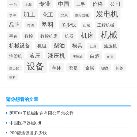
专业
中国
价格
公司
二手
一台
上海
发电机
加工
化工
北京
功率
医疗器械
塑料
品牌
多少钱
工程机械
啤酒
山东
机械
机床
数控
数控机床
机器
手表
柴油
模具
机械设备
机组
油压机
江苏
液压机
液压
白酒
注塑机
液压油
的是
设备
车床
都是
金属
键盘
问答
自己的
饮料
猜你想看的文章
阿可电子机械制造有限公司怎么样
中国医疗器械udi
200酿酒设备多少钱