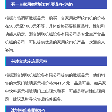
买一台家用微型绞肉机要花多少钱?
根据市场调研数据显示，购买一台家用微型绞肉机的价格
在500元至1000元不等，具体价格还要根据品牌、性能和
功能来确定。邢台润联机械设备有限公司是专业生产食品
机械的公司，可以提供优质的家用绞肉机产品，欢迎前来
咨询。
兴凌立式冷冻展示柜
根据邢台润联机械设备有限公司提供的数据显示，他们销
售的大双门玻璃展示柜价格为4151元，品质可靠。如果家
中饮料展示柜玻璃门上出现水和雾，可能是密封性出现问
题，建议及时寻求售后维修服务。
冰粥柜维修哪家好?