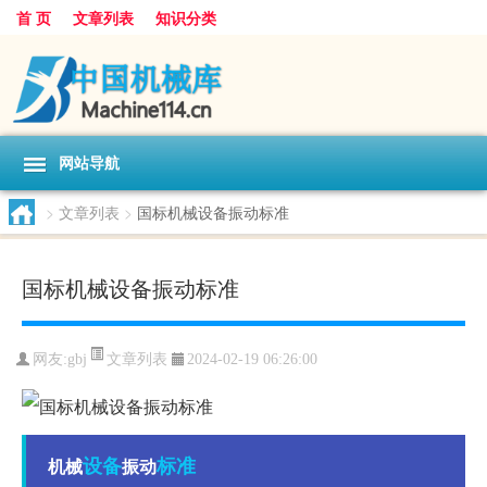
首 页
文章列表
知识分类
网站导航
>
文章列表
>
国标机械设备振动标准
国标机械设备振动标准
文章列表
网友:
gbj
2024-02-19 06:26:00
设备
标准
机械
振动