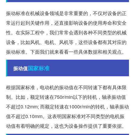
振动标准在机械设备领域是非常重要的，不仅对设备的正
常运行起到关键作用，还直接影响设备的使用寿命和安全
性。在实际工程中，我们常常会遇到各种不同类型的机械
设备，比如风机、电机、风机等，这些设备都有其对应的
振动标准。下面我们就来看看一些具体数据和相关观点。
国家标准
振动值
根据国家标准，电动机的振动值在不同转速下都有具体限
制。比如，额定转速在750r/min以下的转机，轴承振动值
不超过0.12mm; 而额定转速在1000r/min的转机，轴承振动
值不超过0.10mm。这表明国家标准对不同类型的电机振
动值有着明确的规定，这也为设备操作提供了重要依据。