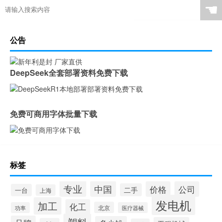
☚
公告
DeepSeek全套部署资料免费下载
免费可商用字体批量下载
标签
专业
中国
价格
公司
二手
一台
上海
发电机
加工
化工
北京
功率
医疗器械