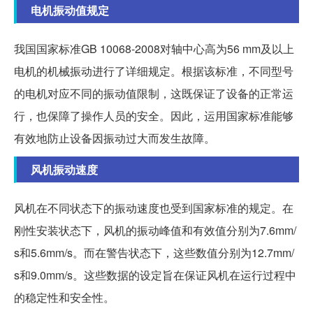
电机振动值规定
我国国家标准GB 10068-2008对轴中心高为56 mm及以上
电机的机械振动进行了详细规定。根据该标准，不同型号
的电机对应不同的振动值限制，这既保证了设备的正常运
行，也保障了操作人员的安全。因此，运用国家标准能够
有效地防止设备因振动过大而发生故障。
风机振动速度
风机在不同状态下的振动速度也受到国家标准的规定。在
刚性安装状态下，风机的振动峰值和有效值分别为7.6mm/
s和5.6mm/s。而在警告状态下，这些数值分别为12.7mm/
s和9.0mm/s。这些数据的设定旨在保证风机在运行过程中
的稳定性和安全性。