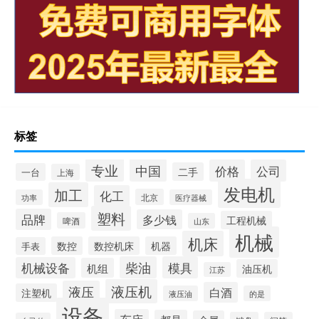
标签
专业
中国
价格
公司
二手
一台
上海
发电机
加工
化工
北京
功率
医疗器械
塑料
品牌
多少钱
工程机械
啤酒
山东
机械
机床
数控
数控机床
机器
手表
柴油
模具
机械设备
机组
油压机
江苏
液压机
液压
白酒
注塑机
液压油
的是
设备