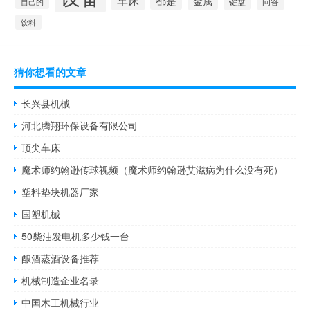
车床
都是
金属
键盘
问答
自己的
饮料
猜你想看的文章
长兴县机械
河北腾翔环保设备有限公司
顶尖车床
魔术师约翰逊传球视频（魔术师约翰逊艾滋病为什么没有死）
塑料垫块机器厂家
国塑机械
50柴油发电机多少钱一台
酿酒蒸酒设备推荐
机械制造企业名录
中国木工机械行业