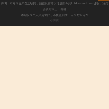
声明：本站内容来自互联网，如信息有错误可发邮件到f_fb#foxmail.com说明，我们
会及时纠正，谢谢
本站仅为个人兴趣爱好，不接盈利性广告及商业合作
小男孩