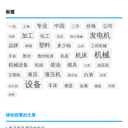
标签
专业
中国
价格
公司
二手
一台
上海
发电机
加工
化工
北京
功率
医疗器械
塑料
品牌
多少钱
工程机械
啤酒
山东
机械
机床
数控
数控机床
机器
手表
柴油
模具
机械设备
机组
油压机
江苏
液压机
液压
白酒
注塑机
液压油
的是
设备
车床
都是
金属
键盘
问答
自己的
饮料
猜你想看的文章
电子商务属于啥专业