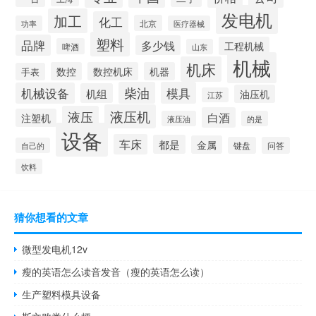
发电机
加工
化工
北京
功率
医疗器械
塑料
品牌
多少钱
工程机械
啤酒
山东
机械
机床
数控
数控机床
机器
手表
柴油
模具
机械设备
机组
油压机
江苏
液压机
液压
白酒
注塑机
液压油
的是
设备
车床
都是
金属
键盘
问答
自己的
饮料
猜你想看的文章
微型发电机12v
瘦的英语怎么读音发音（瘦的英语怎么读）
生产塑料模具设备