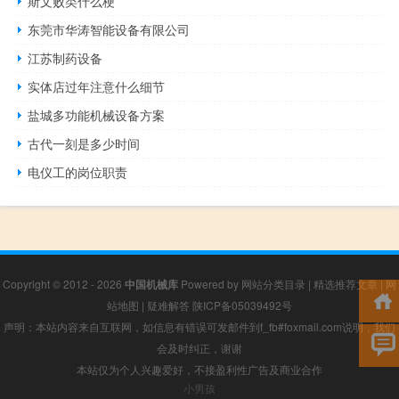
斯文败类什么梗
东莞市华涛智能设备有限公司
江苏制药设备
实体店过年注意什么细节
盐城多功能机械设备方案
古代一刻是多少时间
电仪工的岗位职责
Copyright © 2012 - 2026
中国机械库
Powered by
网站分类目录
|
精选推荐文章
|
网
站地图
|
疑难解答
陕ICP备05039492号
声明：本站内容来自互联网，如信息有错误可发邮件到f_fb#foxmail.com说明，我们
会及时纠正，谢谢
本站仅为个人兴趣爱好，不接盈利性广告及商业合作
小男孩