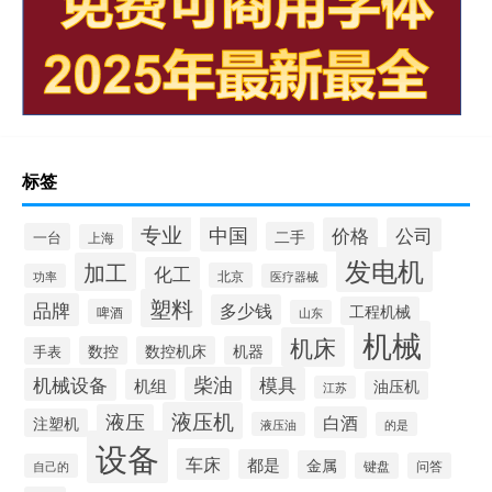
标签
专业
中国
价格
公司
二手
一台
上海
发电机
加工
化工
北京
功率
医疗器械
塑料
品牌
多少钱
工程机械
啤酒
山东
机械
机床
数控
数控机床
机器
手表
柴油
模具
机械设备
机组
油压机
江苏
液压机
液压
白酒
注塑机
液压油
的是
设备
车床
都是
金属
键盘
问答
自己的