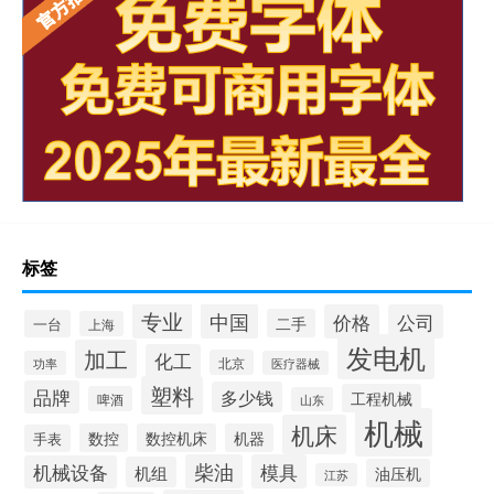
标签
专业
中国
价格
公司
二手
一台
上海
发电机
加工
化工
北京
功率
医疗器械
塑料
品牌
多少钱
工程机械
啤酒
山东
机械
机床
数控
数控机床
机器
手表
柴油
模具
机械设备
机组
油压机
江苏