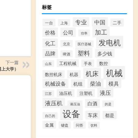
标签
专业
中国
二手
一台
上海
加工
价格
公司
功率
发电机
化工
北京
医疗器械
塑料
品牌
多少钱
啤酒
下一篇
工程机械
数控
手表
山东
网上大学）
机械
机床
数控机床
机器
柴油
模具
机械设备
机组
液压
油压机
注塑机
江苏
液压机
白酒
液压油
的是
设备
车床
都是
自己的
金属
键盘
问答
饮料