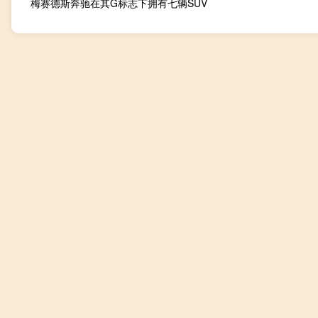
梅赛德斯奔驰在其G标志下拥有七辆SUV