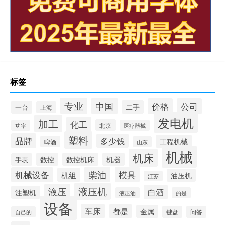
标签
专业
中国
价格
公司
二手
一台
上海
发电机
加工
化工
北京
功率
医疗器械
塑料
品牌
多少钱
工程机械
啤酒
山东
机械
机床
数控
数控机床
机器
手表
柴油
模具
机械设备
机组
油压机
江苏
液压机
液压
白酒
注塑机
液压油
的是
设备
车床
都是
金属
键盘
问答
自己的