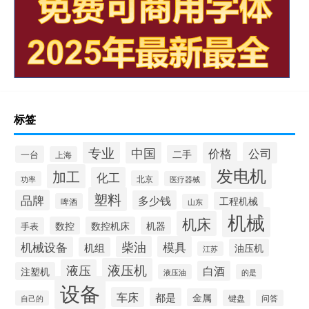
标签
专业
中国
价格
公司
二手
一台
上海
发电机
加工
化工
北京
功率
医疗器械
塑料
品牌
多少钱
工程机械
啤酒
山东
机械
机床
数控
数控机床
机器
手表
柴油
模具
机械设备
机组
油压机
江苏
液压机
液压
白酒
注塑机
液压油
的是
设备
车床
都是
金属
键盘
问答
自己的