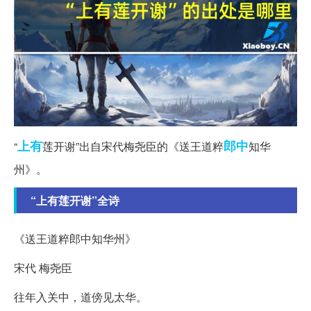
上有
郎中
“
莲开谢”出自宋代梅尧臣的《送王道粹
知华
州》。
“上有莲开谢”全诗
《送王道粹郎中知华州》
宋代 梅尧臣
往年入关中，道傍见太华。