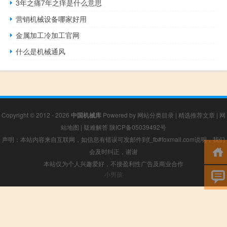
3年之痛7年之痒是什么意思
营销机械设备哪家好用
金属加工冷加工官网
什么是机械通风
Copyright © 2012 - 2026
中国机械库
Powered by
网站分类目录
|
精选推荐文章
|
网
站地图
|
疑难解答
陕ICP备05039492号
声明：本站内容来自互联网，如信息有错误可发邮件到f_fb#foxmail.com说明，我们
会及时纠正，谢谢
本站仅为个人兴趣爱好，不接盈利性广告及商业合作
小男孩