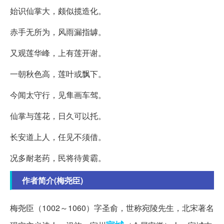
始识仙掌大，颇似揽造化。
赤手无所为，风雨漏指罅。
又观莲华峰，上有莲开谢。
一朝秋色高，莲叶或飘下。
今闻太守行，见隼画车驾。
仙掌与莲花，日久可以托。
长安道上人，任见不须借。
况多耐老药，民将待黄霸。
作者简介(梅尧臣)
梅尧臣（1002～1060）字圣俞，世称宛陵先生，北宋著名