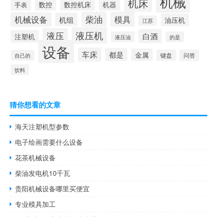
机械
机床
数控
数控机床
机器
手表
柴油
模具
机械设备
机组
油压机
江苏
液压机
液压
白酒
注塑机
液压油
的是
设备
车床
都是
金属
键盘
问答
自己的
饮料
猜你想看的文章
海天注塑机型参数
电子绘画需要什么设备
花茶机械设备
柴油发电机10千瓦
贵阳机械设备哪里买便宜
专业模具加工