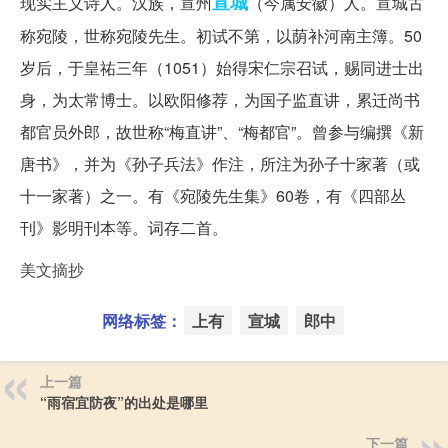
宣城
现实主义诗人。汉族，宣州
（今属安徽）人。宣城古
称宛陵，世称宛陵先生。初试不第，以荫补河南主簿。50
岁后，于皇祐三年（1051）始得宋仁宗召试，赐同进士出
身，为太常博士。以欧阳修荐，为国子监直讲，累迁尚书
都官员外郎，故世称“梅直讲”、“梅都官”。曾参与编撰《新
唐书》，并为《孙子兵法》作注，所注为孙子十家著（或
十一家著）之一。有《宛陵先生集》60卷，有《四部丛
刊》影明刊本等。词存二首。
美文摘抄
网络标签：
上有
宣城
郎中
上一篇
“雨宿宜防夜”的出处是哪里
下一篇