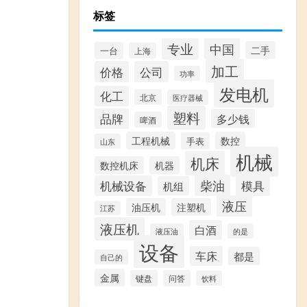
标签
专业
中国
二手
一台
上海
加工
价格
公司
功率
发电机
化工
北京
医疗器械
塑料
品牌
多少钱
啤酒
工程机械
数控
手表
山东
机械
机床
数控机床
机器
柴油
模具
机械设备
机组
液压
油压机
注塑机
江苏
液压机
白酒
液压油
的是
设备
车床
都是
自己的
金属
键盘
问答
饮料