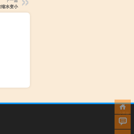
衣缩水变小
小男孩