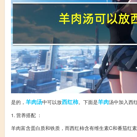
羊肉汤
西红柿
羊肉
是的，
中可以放
。下面是
汤中加入西
1. 营养搭配 ：
羊肉富含蛋白质和铁质，而西红柿含有维生素C和番茄红