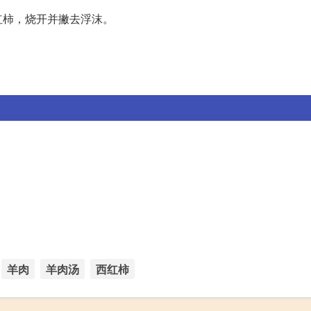
红柿，烧开并撇去浮沫。
羊肉
羊肉汤
西红柿