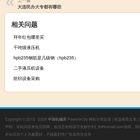
大连民办大专都有哪些
相关问题
拜年红包哪里买
千吨级液压机
hpb235钢筋是几级钢（hpb235）
二手液压机设备
纺织设备采购
Copyright © 2012 - 2026
中国机械库
Powered by
网站分类目录
|
精选推荐文章
|
声明：本站内容来自互联网，如信息有错误可发邮件到f_fb#foxmail.com说明
本站仅为个人兴趣爱好，不接盈利性广告及商业合作