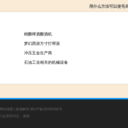
用什么方法可以使毛
精酿啤酒酿酒机
梦幻西游方寸打帮派
冲压五金生产商
石油工业相关的机械设备
网站地图
|
疑难解答
陕ICP备05039492号
，我们会及时纠正，谢谢