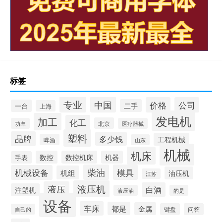
标签
专业
中国
价格
公司
二手
一台
上海
发电机
加工
化工
北京
功率
医疗器械
塑料
品牌
多少钱
工程机械
啤酒
山东
机械
机床
数控
数控机床
机器
手表
柴油
模具
机械设备
机组
油压机
江苏
液压机
液压
白酒
注塑机
液压油
的是
设备
车床
都是
金属
键盘
问答
自己的