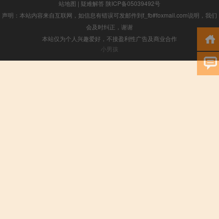
站地图
|
疑难解答
陕ICP备05039492号
声明：本站内容来自互联网，如信息有错误可发邮件到f_fb#foxmail.com说明，我们
会及时纠正，谢谢
本站仅为个人兴趣爱好，不接盈利性广告及商业合作
小男孩