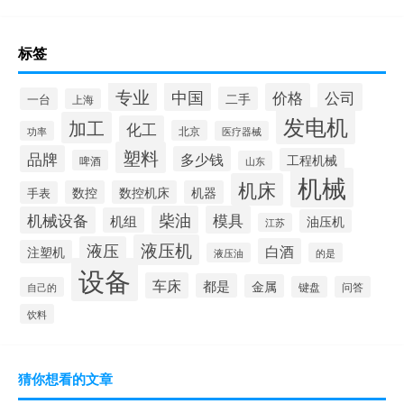
标签
专业
中国
价格
公司
二手
一台
上海
发电机
加工
化工
北京
功率
医疗器械
塑料
品牌
多少钱
工程机械
啤酒
山东
机械
机床
数控
数控机床
机器
手表
柴油
模具
机械设备
机组
油压机
江苏
液压机
液压
白酒
注塑机
液压油
的是
设备
车床
都是
金属
键盘
问答
自己的
饮料
猜你想看的文章