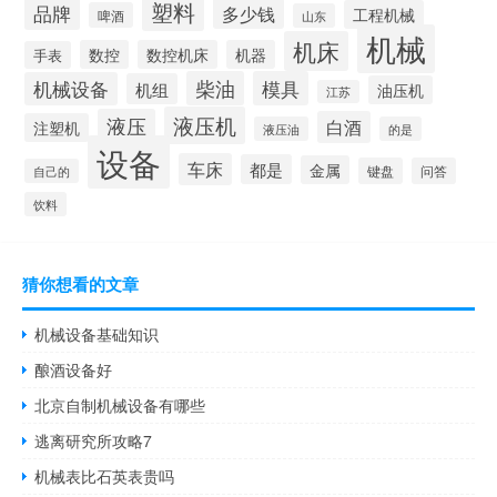
塑料
品牌
多少钱
工程机械
啤酒
山东
机械
机床
数控
数控机床
机器
手表
柴油
模具
机械设备
机组
油压机
江苏
液压机
液压
白酒
注塑机
液压油
的是
设备
车床
都是
金属
键盘
问答
自己的
饮料
猜你想看的文章
机械设备基础知识
酿酒设备好
北京自制机械设备有哪些
逃离研究所攻略7
机械表比石英表贵吗