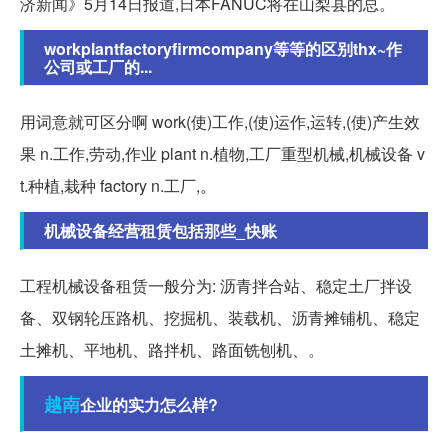
济新闻》5月14日报道,日本FANUC将在山梨县的总。
workplantfactoryfirmcompany等等的区别thx~作
公司或工厂的...
用词意就可区分啊 work(使)工作,(使)运作,运转,(使)产生效
果 n.工作,劳动,作业 plant n.植物,工厂重型机械,机械设备 v
t.种植,栽种 factory n.工厂,。
机械设备经营租赁包括那些_快账
工程机械设备租赁一般分为: 沥青拌合站、稳定土厂拌设
备、双钢轮压路机、挖掘机、装载机、沥青摊铺机、稳定
土摊机、平地机、路拌机、路面铣刨机、。
越南
企业的实力怎么样?