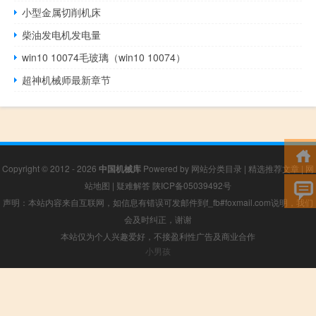
小型金属切削机床
柴油发电机发电量
win10 10074毛玻璃（win10 10074）
超神机械师最新章节
Copyright © 2012 - 2026
中国机械库
Powered by
网站分类目录
|
精选推荐文章
|
网
站地图
|
疑难解答
陕ICP备05039492号
声明：本站内容来自互联网，如信息有错误可发邮件到f_fb#foxmail.com说明，我们
会及时纠正，谢谢
本站仅为个人兴趣爱好，不接盈利性广告及商业合作
小男孩