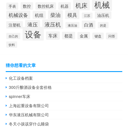
机械
机床
数控
数控机床
机器
手表
柴油
模具
机械设备
机组
油压机
江苏
液压机
液压
白酒
注塑机
液压油
的是
设备
车床
都是
金属
键盘
问答
自己的
饮料
猜你想看的文章
化工设备档案
300斤酿酒设备全套价格
spinner车床
上海起重设备有限公司
华东液压机械有限公司
冬天小孩该穿什么睡袋