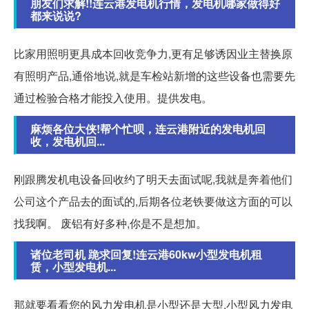
朋友们求解!!连云港发电机行情，发电机哪家做得好
都来说说?
比家用照明更具成本回收竞争力,更有足够诱因业主替换原
有照明产品,通俗地说,就是车检站新增的这些设备也需要先
通过检验合格才能投入使用。提供发电。
麻烦各位大侠!帮个忙呗，连云港附近的发电机回
收，发电机回...
刚跟腾发机电设备回收约了明天去面试呢,我就是奔着他们
公司这个产品去的面试的,后期各位老铁要做这方面的可以
找我啊。 废铝有好多种,你是不是想加。
诸位老司机 跪求回复!连云港60kw小型发电机租
赁，小型发电机...
那就要看看您的风力发电机是小型还是大型,小型风力发电