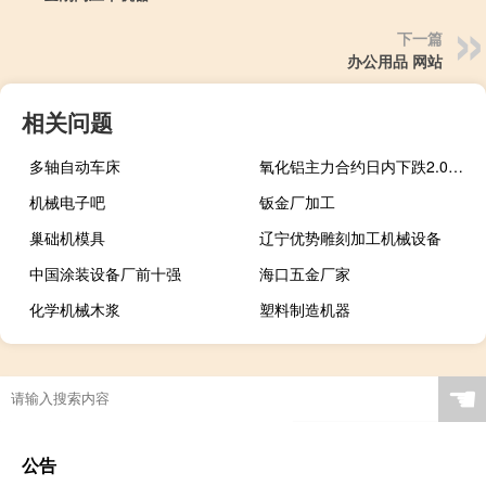
下一篇
办公用品 网站
相关问题
多轴自动车床
氧化铝主力合约日内下跌2.00%现报3035元/吨
机械电子吧
钣金厂加工
巢础机模具
辽宁优势雕刻加工机械设备
中国涂装设备厂前十强
海口五金厂家
化学机械木浆
塑料制造机器
☚
公告