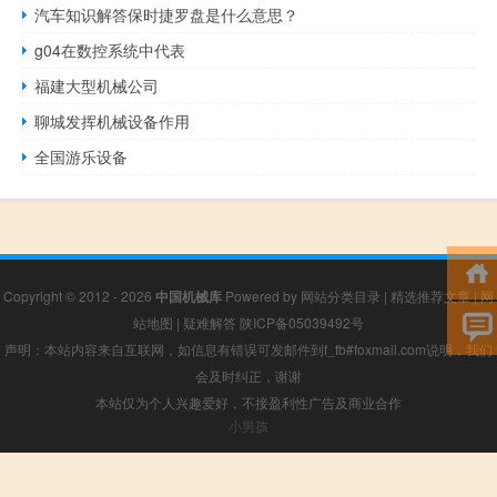
汽车知识解答保时捷罗盘是什么意思？
g04在数控系统中代表
福建大型机械公司
聊城发挥机械设备作用
全国游乐设备
Copyright © 2012 - 2026
中国机械库
Powered by
网站分类目录
|
精选推荐文章
|
网
站地图
|
疑难解答
陕ICP备05039492号
声明：本站内容来自互联网，如信息有错误可发邮件到f_fb#foxmail.com说明，我们
会及时纠正，谢谢
本站仅为个人兴趣爱好，不接盈利性广告及商业合作
小男孩