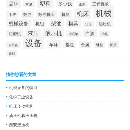
塑料
品牌
多少钱
工程机械
啤酒
山东
机械
机床
数控
数控机床
机器
手表
柴油
模具
机械设备
机组
油压机
江苏
液压机
液压
白酒
注塑机
液压油
的是
设备
车床
都是
金属
键盘
问答
自己的
饮料
猜你想看的文章
机械设备的特点
化学工业设备
机床传动机构
油压机和液压机
西安液压机