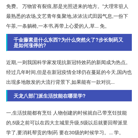
免费。 万物皆有裂痕,那是光照进来的地方。”大理常驻人
最熟悉的农场,文艺青年集聚地,浓浓法式田园气息,一份下
午茶,一条躺椅,一本书,再带上心爱的人,草... 免。
千金藤素是什么东西?为什么突然火了?步长制药又
是如何涨停的?
近期,一则我国科学家发现抗新冠特效药的新闻成为热点。
经过几年时间,但是在新冠疫情全球仍在蔓延的今天,国内也
出现多地散发的大流行背景下,如果能有一款对抗...
天龙八部门派生活技能在哪里学?
一,生活技能都有烹饪 人物创建的时候就自己带烹饪技能
的,5级之前可以在四大主城里升级,5级以后就要回帮派里
学了,要消耗帮贡的!制药 要在30级的时候学习。... 学。