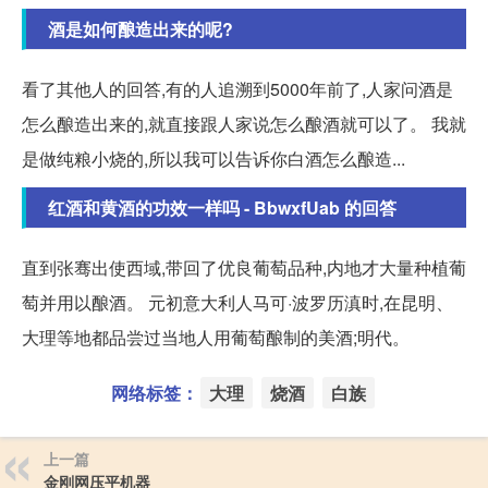
酒是如何酿造出来的呢?
看了其他人的回答,有的人追溯到5000年前了,人家问酒是
怎么酿造出来的,就直接跟人家说怎么酿酒就可以了。 我就
是做纯粮小烧的,所以我可以告诉你白酒怎么酿造...
红酒和黄酒的功效一样吗 - BbwxfUab 的回答
直到张骞出使西域,带回了优良葡萄品种,内地才大量种植葡
萄并用以酿酒。 元初意大利人马可·波罗历滇时,在昆明、
大理等地都品尝过当地人用葡萄酿制的美酒;明代。
网络标签：
大理
烧酒
白族
上一篇
金刚网压平机器