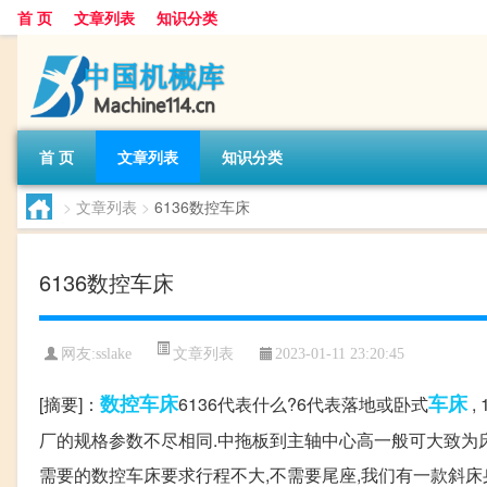
首 页
文章列表
知识分类
首 页
文章列表
知识分类
>
文章列表
>
6136数控车床
6136数控车床
文章列表
网友:
sslake
2023-01-11 23:20:45
数控车床
车床
[摘要]：
6136代表什么?6代表落地或卧式
,
厂的规格参数不尽相同.中拖板到主轴中心高一般可大致为床身上
需要的数控车床要求行程不大,不需要尾座,我们有一款斜床身直