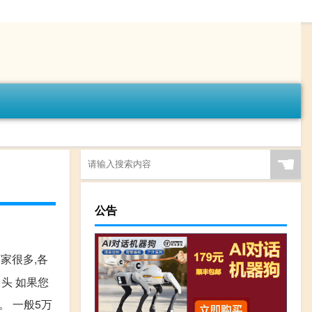
☚
公告
厂家很多,各
头 如果您
。 一般5万