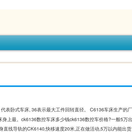
 1代表卧式车床, 36表示最大工件回转直径。 C6136车床生产的
最。ck6136数控车床多少钱ck6136数控车价格?一般5万出
线导轨的CK6140,快移速度20米,正在做活动,5万以内能出货