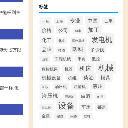
标签
.中拖板到主
专业
中国
二手
一台
上海
加工
价格
公司
功率
发电机
化工
北京
医疗器械
塑料
品牌
多少钱
活动,5万以
啤酒
工程机械
数控
手表
山东
机械
机床
数控机床
机器
柴油
模具
机械设备
机组
液压
油压机
注塑机
度都一样,但
江苏
液压机
白酒
液压油
的是
设备
车床
都是
自己的
金属
键盘
问答
饮料