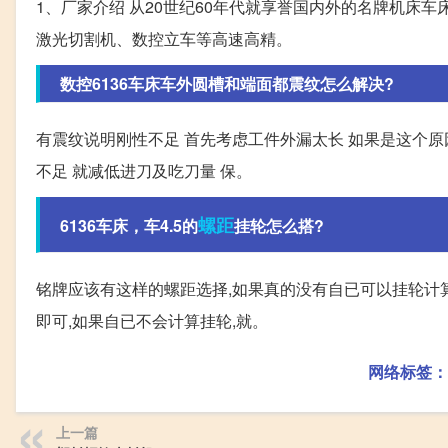
1、厂家介绍 从20世纪60年代就享誉国内外的名牌机床
激光切割机、数控立车等高速高精。
数控6136车床车外圆槽和端面都震纹怎么解决?
有震纹说明刚性不足 首先考虑工件外漏太长 如果是这个原因
不足 就减低进刀及吃刀量 保。
螺距
6136车床，车4.5的
挂轮怎么搭?
铭牌应该有这样的螺距选择,如果真的没有自已可以挂轮计
即可,如果自已不会计算挂轮,就。
网络标签：
上一篇