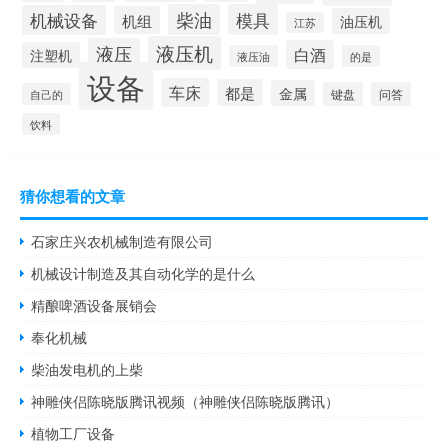
柴油
模具
机械设备
机组
油压机
江苏
液压机
液压
白酒
注塑机
液压油
的是
设备
车床
都是
金属
键盘
问答
自己的
饮料
猜你想看的文章
石家庄兴农机械制造有限公司
机械设计制造及其自动化学的是什么
精酿啤酒设备展销会
奉化机械
柴油发电机的上柴
神雕侠侣陈晓版腾讯视频（神雕侠侣陈晓版腾讯）
植物工厂设备