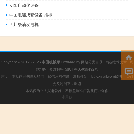
安阳自动化设备
中国电能成套设备 招标
四川柴油发电机
Copyright © 2012 - 2026
中国机械库
Powered by
网站分类目录
|
精选推荐文章
|
网
站地图
|
疑难解答
陕ICP备05039492号
声明：本站内容来自互联网，如信息有错误可发邮件到f_fb#foxmail.com说明，我们
会及时纠正，谢谢
本站仅为个人兴趣爱好，不接盈利性广告及商业合作
小男孩