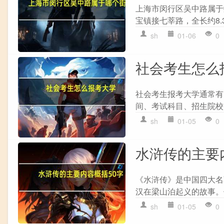
上海市闵行区吴中路属于
宝镇接七莘路，全长约8.
sh
01-06
0
社会考生怎么
社会考生报考大学通常有以
间、考试科目、招生院校等信
sh
01-05
0
水浒传的主要
《水浒传》是中国四大名
汉在梁山泊起义的故事。
sh
01-05
0