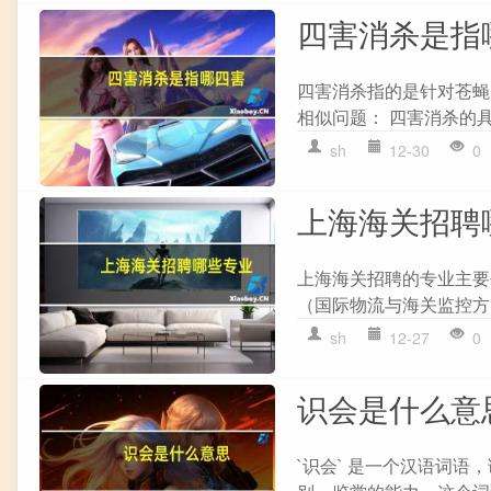
四害消杀是指
四害消杀指的是针对苍蝇
相似问题： 四害消杀的具
sh
12-30
0
上海海关招聘
上海海关招聘的专业主要包括
（国际物流与海关监控方向）
sh
12-27
0
识会是什么意
`识会` 是一个汉语词语，读