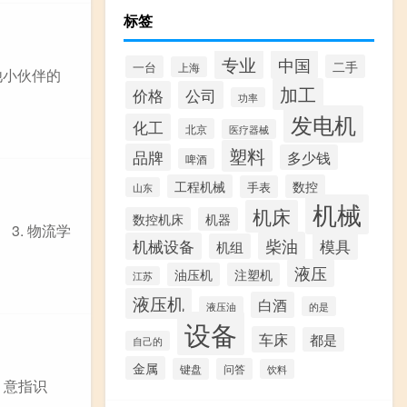
标签
专业
中国
二手
一台
上海
他小伙伴的
加工
价格
公司
功率
发电机
化工
北京
医疗器械
塑料
品牌
多少钱
啤酒
工程机械
数控
手表
山东
机械
机床
数控机床
机器
3. 物流学
柴油
模具
机械设备
机组
液压
油压机
注塑机
江苏
液压机
白酒
液压油
的是
设备
车床
都是
自己的
金属
键盘
问答
饮料
`，意指识