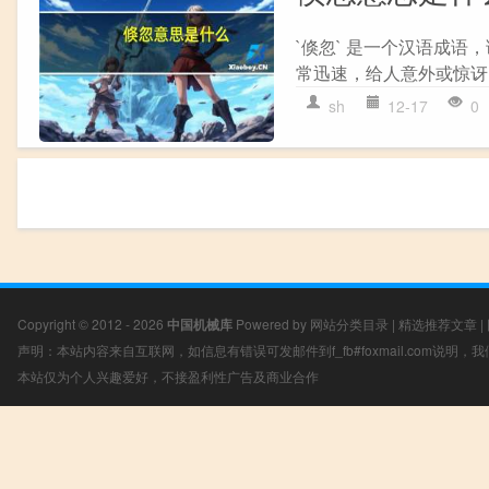
`倏忽` 是一个汉语成语
常迅速，给人意外或惊讶
sh
12-17
0
Copyright © 2012 - 2026
中国机械库
Powered by
网站分类目录
|
精选推荐文章
|
声明：本站内容来自互联网，如信息有错误可发邮件到f_fb#foxmail.com说明
本站仅为个人兴趣爱好，不接盈利性广告及商业合作