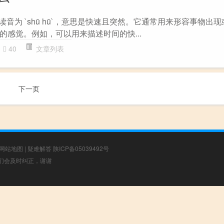
，读音为 `shū hū`，意思是快速且突然。它通常用来形容事物出
的感觉。例如，可以用来描述时间的快...
40
文章列表
下一页
网站地图
|
疑难解答
陕ICP备05039492号
，我们会及时纠正，谢谢