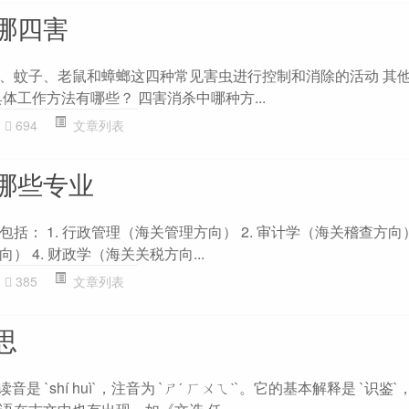
哪四害
、蚊子、老鼠和蟑螂这四种常见害虫进行控制和消除的活动 其
体工作方法有哪些？ 四害消杀中哪种方...
694
文章列表
哪些专业
： 1. 行政管理（海关管理方向） 2. 审计学（海关稽查方向） 
 4. 财政学（海关关税方向...
385
文章列表
思
音是 `shí huì`，注音为 `ㄕˊ ㄏㄨㄟˋ`。它的基本解释是 `识鉴