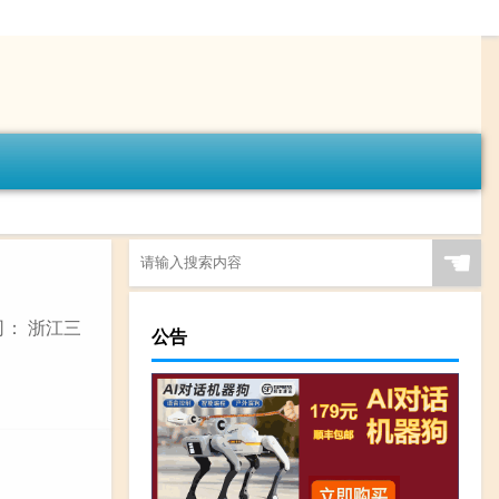
☚
司： 浙江三
公告