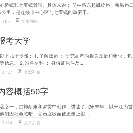
虹桥镇和七宝镇管辖。具体来说： 吴中路东起凯旋路、番禺路
3公里，是连接市中心区与七宝镇的重要干...
85
文章列表
报考大学
下几个步骤： 1. 了解政策 ： 研究高考的相关政策和要求，
息。 2. 准备材料 ： 身份证原件及...
737
文章列表
内容概括50字
著之一，由施耐庵和罗贯中创作，讲述了北宋末年，以宋江为首的
他们因社会黑暗、官员腐败而被迫走上梁...
134
文章列表