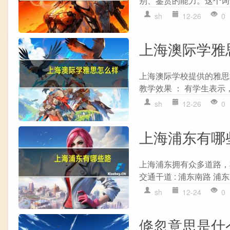
别、鉴赏的能力。这个词语
sh
12-26
0
上海澳际学雅
上海澳际学校提供的雅思
教学效果 ： 有学生表示
sh
12-26
0
上海浦东有哪
上海浦东拥有众多道路，
交通干道 : 浦东南路 浦东
sh
12-24
0
倏忽意思是什