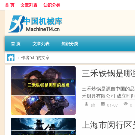
首 页
文章列表
知识分类
首 页
文章列表
知识分类
>
作者“sh”的文章
三禾铁锅是哪
三禾炒锅是源自中国的品牌
禾厨具有限公司 成立时间：
sh
01-07
0
上海市闵行区