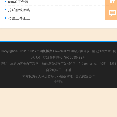
cnc加工金属
挖矿赚钱攻略
金属工件加工
Copyright © 2012 - 2026
中国机械库
Powered by
网站分类目录
|
精选推荐文章
|
网
站地图
|
疑难解答
陕ICP备05039492号
声明：本站内容来自互联网，如信息有错误可发邮件到f_fb#foxmail.com说明，我们
会及时纠正，谢谢
本站仅为个人兴趣爱好，不接盈利性广告及商业合作
小男孩